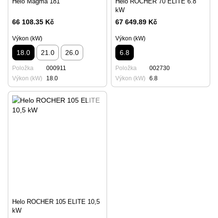
Helo Magma 181
Helo ROCHER 70 ELITE 6.8
kW
66 108.35 Kč
67 649.89 Kč
Výkon (kW)
Výkon (kW)
18.0
21.0
26.0
6.8
Položka
000911
Položka
002730
Výkon (kW)
18.0
Výkon (kW)
6.8
Helo ROCHER 105 ELITE 10,5
kW