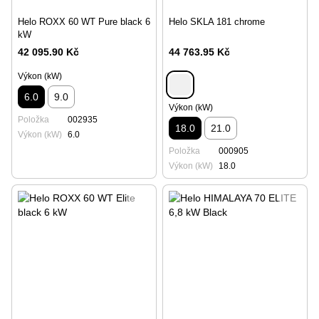
Helo ROXX 60 WT Pure black 6
Helo SKLA 181 chrome
kW
42 095.90 Kč
44 763.95 Kč
Výkon (kW)
6.0
9.0
Výkon (kW)
Položka
002935
18.0
21.0
Výkon (kW)
6.0
Položka
000905
Výkon (kW)
18.0