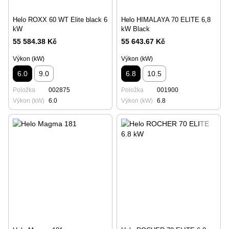
Helo ROXX 60 WT Elite black 6
Helo HIMALAYA 70 ELITE 6,8
kW
kW Black
55 584.38 Kč
55 643.67 Kč
Výkon (kW)
Výkon (kW)
6.0
9.0
6.8
10.5
Položka
002875
Položka
001900
Výkon (kW)
6.0
Výkon (kW)
6.8