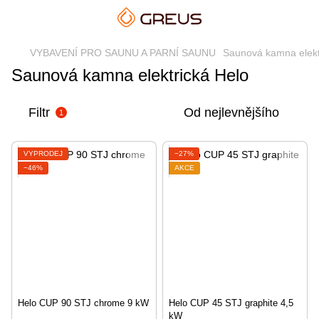
VYBAVENÍ PRO SAUNU A PARNÍ SAUNU
Saunová kamna elekt
Saunová kamna elektrická Helo
Filtr
Od nejlevnějšího
1
VÝPRODEJ
−27%
−46%
AKCE
Helo CUP 90 STJ chrome 9 kW
Helo CUP 45 STJ graphite 4,5
kW