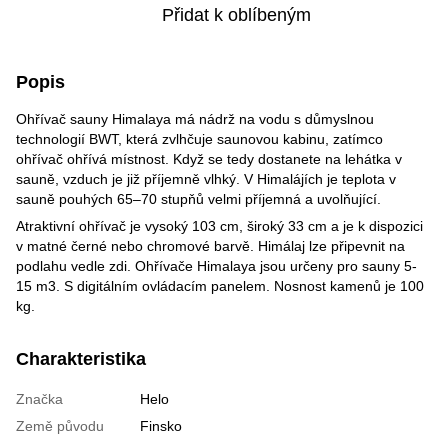
Přidat k oblíbeným
Popis
Ohřívač sauny Himalaya má nádrž na vodu s důmyslnou
technologií BWT, která zvlhčuje saunovou kabinu, zatímco
ohřívač ohřívá místnost. Když se tedy dostanete na lehátka v
sauně, vzduch je již příjemně vlhký. V Himalájích je teplota v
sauně pouhých 65–70 stupňů velmi příjemná a uvolňující.
Atraktivní ohřívač je vysoký 103 cm, široký 33 cm a je k dispozici
v matné černé nebo chromové barvě. Himálaj lze připevnit na
podlahu vedle zdi. Ohřívače Himalaya jsou určeny pro sauny 5-
15 m3. S digitálním ovládacím panelem. Nosnost kamenů je 100
kg.
Charakteristika
Značka
Helo
Země původu
Finsko