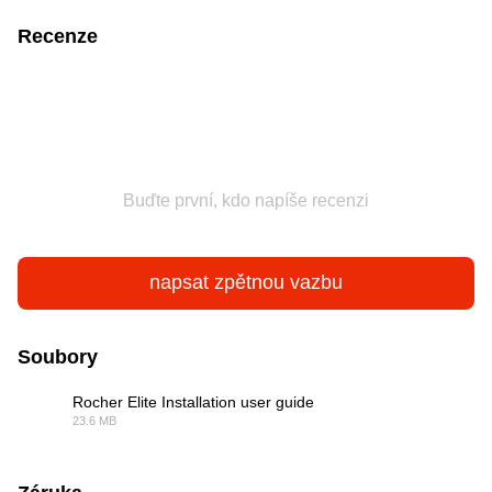
Recenze
Buďte první, kdo napíše recenzi
napsat zpětnou vazbu
Soubory
Rocher Elite Installation user guide
23.6 MB
PDF