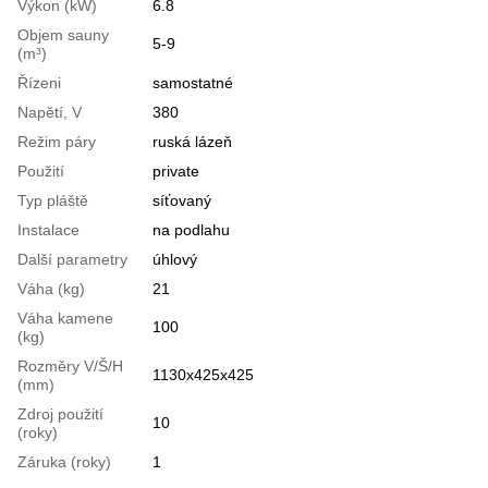
Výkon (kW)
6.8
Objem sauny
5-9
(m³)
Řízeni
samostatné
Napětí, V
380
Režim páry
ruská lázeň
Použití
private
Typ pláště
síťovaný
Instalace
na podlahu
Další parametry
úhlový
Váha (kg)
21
Váha kamene
100
(kg)
Rozměry V/Š/H
1130x425x425
(mm)
Zdroj použití
10
(roky)
Záruka (roky)
1