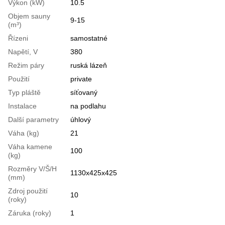
Výkon (kW)
10.5
Objem sauny
9-15
(m³)
Řízeni
samostatné
Napětí, V
380
Režim páry
ruská lázeň
Použití
private
Typ pláště
síťovaný
Instalace
na podlahu
Další parametry
úhlový
Váha (kg)
21
Váha kamene
100
(kg)
Rozměry V/Š/H
1130x425x425
(mm)
Zdroj použití
10
(roky)
Záruka (roky)
1