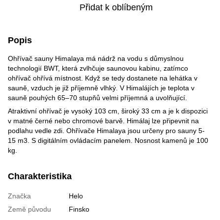
Přidat k oblíbeným
Popis
Ohřívač sauny Himalaya má nádrž na vodu s důmyslnou
technologií BWT, která zvlhčuje saunovou kabinu, zatímco
ohřívač ohřívá místnost. Když se tedy dostanete na lehátka v
sauně, vzduch je již příjemně vlhký. V Himalájích je teplota v
sauně pouhých 65–70 stupňů velmi příjemná a uvolňující.
Atraktivní ohřívač je vysoký 103 cm, široký 33 cm a je k dispozici
v matné černé nebo chromové barvě. Himálaj lze připevnit na
podlahu vedle zdi. Ohřívače Himalaya jsou určeny pro sauny 5-
15 m3. S digitálním ovládacím panelem. Nosnost kamenů je 100
kg.
Charakteristika
Značka
Helo
Země původu
Finsko