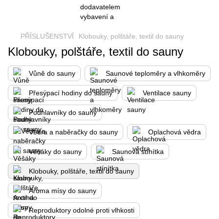
PŘÍSLUŠENSTVÍ
Klobouky, polštáře, textil do sauny
Klobouky, polštáře, textil do sauny
Vůně do sauny
Saunové teploměry a vlhkoměry
Přesýpací hodiny do sauny
Ventilace sauny
Podhlavníky do sauny
Vědra a naběračky do sauny
Oplachová vědra
Věšáky do sauny
Saunová stínítka
Klobouky, polštáře, textil do sauny
Aroma mísy do sauny
Reproduktory odolné proti vlhkosti