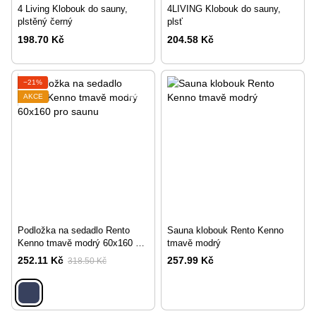
4 Living Klobouk do sauny,
4LIVING Klobouk do sauny,
plstěný černý
plsť
198.70 Kč
204.58 Kč
−21%
AKCE
Podložka na sedadlo Rento
Sauna klobouk Rento Kenno
Kenno tmavě modrý 60x160 pro
tmavě modrý
saunu
252.11 Kč
257.99 Kč
318.50 Kč