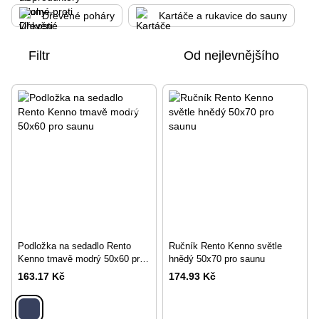
Dřevěné poháry
Kartáče a rukavice do sauny
Filtr
Od nejlevnějšího
Podložka na sedadlo Rento
Ručník Rento Kenno světle
Kenno tmavě modrý 50x60 pro
hnědý 50x70 pro saunu
saunu
163.17 Kč
174.93 Kč