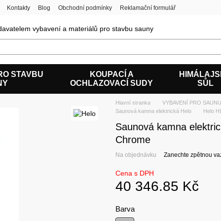
Kontakty
Blog
Obchodní podmínky
Reklamační formulář
avatelem vybavení a materiálů pro stavbu sauny
RO STAVBU
KOUPACÍ A
HIMÁLAJ
NY
OCHLAZOVACÍ SUDY
SŮL
Hlavní stranka
VYBAVENÍ PRO SAUNU
Saunová kamna elektrická Helo
Helo H
Saunová kamna elektr
Chrome
Na objednávku
Zanechte zpětnou va
Cena s DPH
40 346.85 Kč
Barva