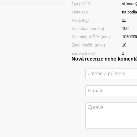
Typ pláště
síťovan
Instalace
na podl
Váha (kg)
11
Váha kamene (kg)
100
Rozměry V/Š/H (mm)
1030/33
Zdroj použití (roky)
10
Záruka (roky)
1
Nová recenze nebo koment