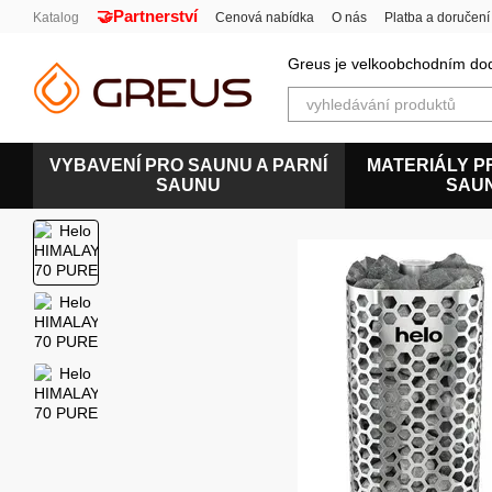
🤝Partnerství
Перейти к основному контенту
Katalog
Cenová nabídka
O nás
Platba a doručení
Uživatelská smlouva
Greus je velkoobchodním dod
VYBAVENÍ PRO SAUNU A PARNÍ
MATERIÁLY P
SAUNU
SAU