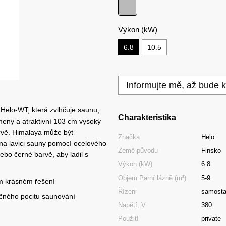
Výkon (kW)
6.8
10.5
Informujte mě, až bude k
Helo-WT, která zvlhčuje saunu,
Charakteristika
meny a atraktivní 103 cm vysoký
vě. Himalaya může být
Značka
Helo
na lavici sauny pomocí ocelového
Země původu
Finsko
ebo černé barvě, aby ladil s
Výkon (kW)
6.8
Objem Parní lázně (m³)
5-9
om krásném řešení
Řízeni
samosta
čného pocitu saunování
Napětí, V
380
Použití
private