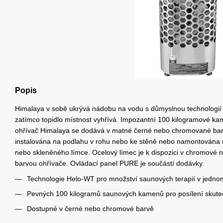
Popis
Himalaya v sobě ukrývá nádobu na vodu s důmyslnou technologií 
zatímco topidlo místnost vyhřívá. Impozantní 100 kilogramové ka
ohřívač Himalaya se dodává v matné černé nebo chromované bar
instalována na podlahu v rohu nebo ke stěně nebo namontována 
nebo skleněného límce. Ocelový límec je k dispozici v chromové n
barvou ohřívače. Ovládací panel PURE je součástí dodávky.
Technologie Helo-WT pro množství saunových terapií v jedn
Pevných 100 kilogramů saunových kamenů pro posílení skute
Dostupné v černé nebo chromové barvě