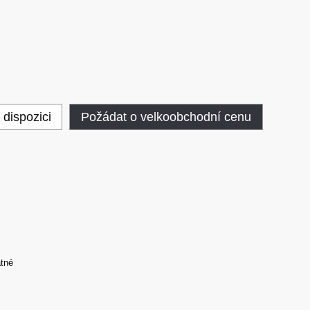
 dispozici
Požádat o velkoobchodní cenu
tné