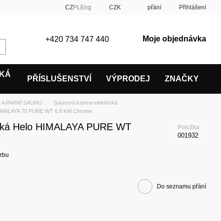
CZ
PL
Eng
CZK
přání
Přihlášení
Moje objednávka
+420 734 747 440
SKÁ
PŘÍSLUŠENSTVÍ
VÝPRODEJ
ZNAČKY
 A PARNÍ SAUNU
Saunová kamna elektrická
IMALAYA 70 PURE WT 6.8 kW Chrome
ická Helo HIMALAYA PURE WT
Položka
001932
zbu
Do seznamu přání