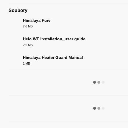
Soubory
Himalaya Pure
7.6 MB
PDF
Helo WT installation_user guide
2.6 MB
PDF
Himalaya Heater Guard Manual
1 MB
PDF