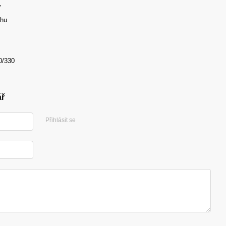
ý
ahu
0/330
ář
Přihlásit se