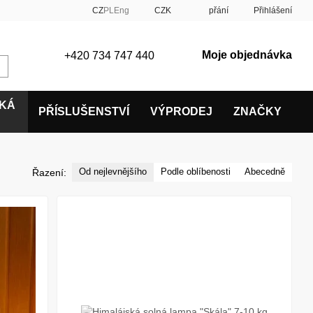
CZ
PL
Eng
CZK
přání
Přihlášení
Moje objednávka
+420 734 747 440
SKÁ
PŘÍSLUŠENSTVÍ
VÝPRODEJ
ZNAČKY
Od nejlevnějšího
Podle oblíbenosti
Abecedně
Řazení: