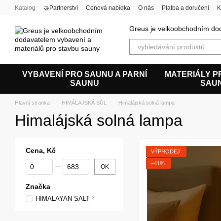
Перейти к основному контенту
Katalog
🤝Partnerství
Cenová nabídka
O nás
Platba a doručení
K
Uživatelská smlouva
Greus je velkoobchodním dod
VYBAVENÍ PRO SAUNU A PARNÍ
MATERIÁLY P
SAUNU
SAU
Hlavní stranka
HIMÁLAJSKÁ SŮL
Himalájská solná lampa
Himalájská solná lampa
Cena, Kč
VÝPRODEJ
От Cena, Kč
До Cena, Kč
−41%
OK
Značka
HIMALAYAN SALT
3