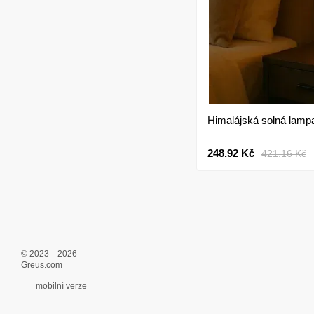
Himalájská solná lampa
248.92 Kč
421.16 Kč
© 2023—2026
Greus.com
mobilní verze