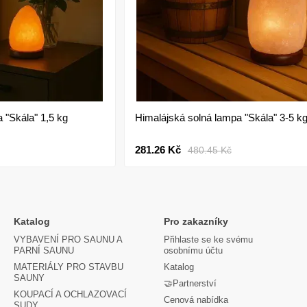
 "Skála" 1,5 kg
Himalájská solná lampa "Skála" 3-5 k
281.26 Kč
480.45 Kč
Katalog
Pro zakazníky
VYBAVENÍ PRO SAUNU A
Přihlaste se ke svému
PARNÍ SAUNU
osobnímu účtu
MATERIÁLY PRO STAVBU
Katalog
SAUNY
🤝Partnerství
KOUPACÍ A OCHLAZOVACÍ
Cenová nabídka
SUDY