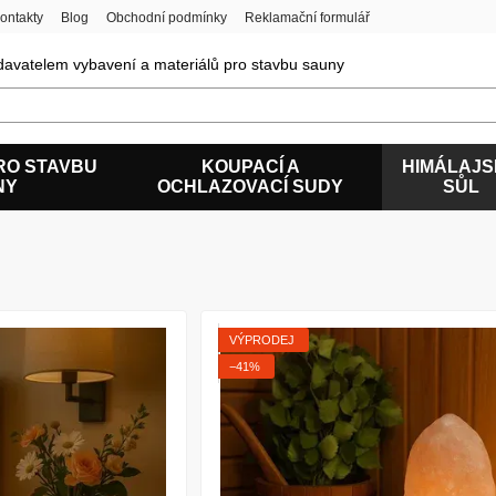
ontakty
Blog
Obchodní podmínky
Reklamační formulář
avatelem vybavení a materiálů pro stavbu sauny
RO STAVBU
KOUPACÍ A
HIMÁLAJ
NY
OCHLAZOVACÍ SUDY
SŮL
VÝPRODEJ
−41%