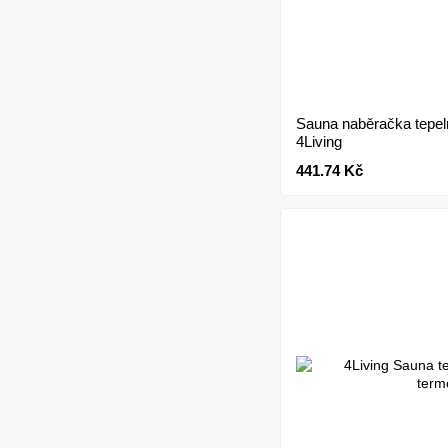
Sauna naběračka tepel
4Living
441.74 Kč