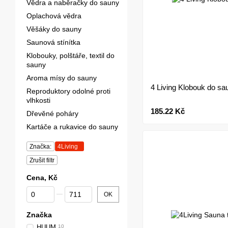
Vědra a naběračky do sauny
Oplachová vědra
Věšáky do sauny
Saunová stínítka
Klobouky, polštáře, textil do
sauny
Aroma mísy do sauny
4 Living Klobouk do sa
Reproduktory odolné proti
vlhkosti
185.22 Kč
Dřevěné poháry
Kartáče a rukavice do sauny
Značka:
4Living
Zrušit filtr
Cena, Kč
От Cena, Kč
До Cena, Kč
OK
Značka
HUUM
10