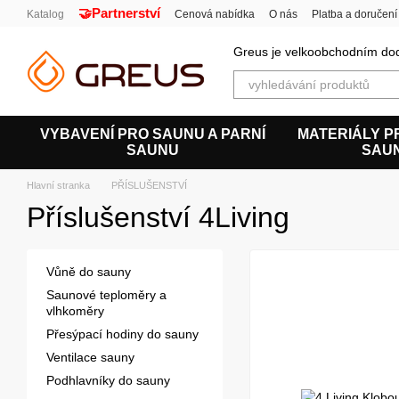
🤝Partnerství
Перейти к основному контенту
Katalog
Cenová nabídka
O nás
Platba a doručení
Uživatelská smlouva
Greus je velkoobchodním dod
VYBAVENÍ PRO SAUNU A PARNÍ
MATERIÁLY P
SAUNU
SAU
Hlavní stranka
PŘÍSLUŠENSTVÍ
Příslušenství 4Living
Vůně do sauny
Saunové teploměry a
vlhkoměry
Přesýpací hodiny do sauny
Ventilace sauny
Podhlavníky do sauny