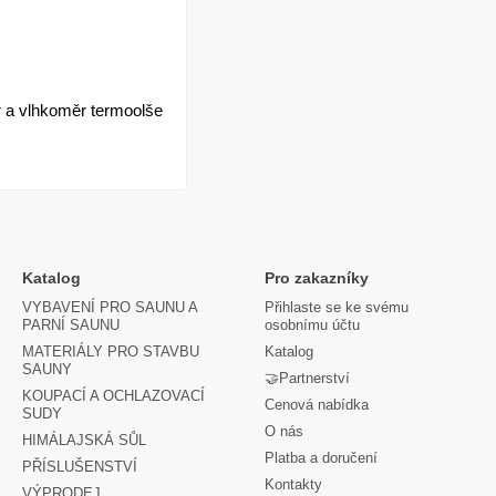
r a vlhkoměr termoolše
Katalog
Pro zakazníky
VYBAVENÍ PRO SAUNU A
Přihlaste se ke svému
PARNÍ SAUNU
osobnímu účtu
MATERIÁLY PRO STAVBU
Katalog
SAUNY
🤝Partnerství
KOUPACÍ A OCHLAZOVACÍ
Cenová nabídka
SUDY
O nás
HIMÁLAJSKÁ SŮL
Platba a doručení
PŘÍSLUŠENSTVÍ
Kontakty
VÝPRODEJ