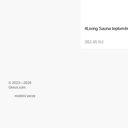
4Living Sauna teplomě
382.45 Kč
© 2023—2026
Greus.com
mobilní verze