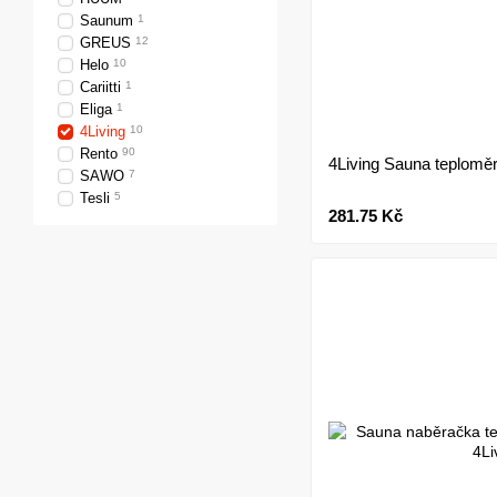
Saunum
1
GREUS
12
Helo
10
Cariitti
1
Eliga
1
4Living
10
Rento
90
4Living Sauna teploměr
SAWO
7
Tesli
5
281.75 Kč