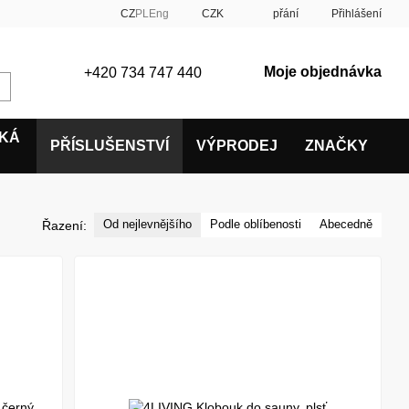
CZ
PL
Eng
CZK
přání
Přihlášení
Moje objednávka
+420 734 747 440
SKÁ
PŘÍSLUŠENSTVÍ
VÝPRODEJ
ZNAČKY
Od nejlevnějšího
Podle oblíbenosti
Abecedně
Řazení: