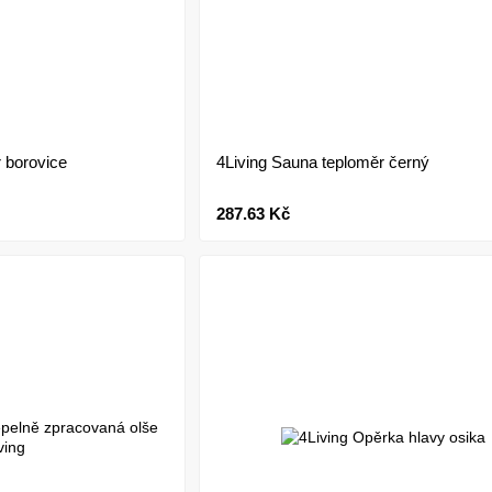
 borovice
4Living Sauna teploměr černý
287.63 Kč