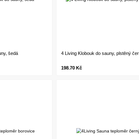
uny, šedá
4 Living Klobouk do sauny, plstěný če
198.70 Kč