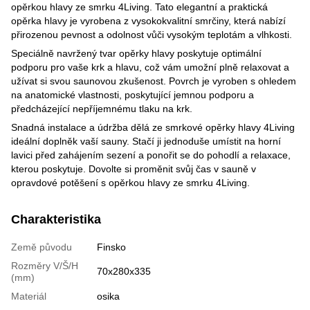
opěrkou hlavy ze smrku 4Living. Tato elegantní a praktická
opěrka hlavy je vyrobena z vysokokvalitní smrčiny, která nabízí
přirozenou pevnost a odolnost vůči vysokým teplotám a vlhkosti.
Speciálně navržený tvar opěrky hlavy poskytuje optimální
podporu pro vaše krk a hlavu, což vám umožní plně relaxovat a
užívat si svou saunovou zkušenost. Povrch je vyroben s ohledem
na anatomické vlastnosti, poskytující jemnou podporu a
předcházející nepříjemnému tlaku na krk.
Snadná instalace a údržba dělá ze smrkové opěrky hlavy 4Living
ideální doplněk vaší sauny. Stačí ji jednoduše umístit na horní
lavici před zahájením sezení a ponořit se do pohodlí a relaxace,
kterou poskytuje. Dovolte si proměnit svůj čas v sauně v
opravdové potěšení s opěrkou hlavy ze smrku 4Living.
Charakteristika
Země původu
Finsko
Rozměry V/Š/H
70x280x335
(mm)
Materiál
osika