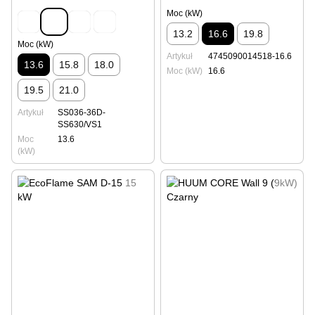
Moc (kW)
13.2
16.6
19.8
Moc (kW)
Artykuł
4745090014518-16.6
13.6
15.8
18.0
Moc (kW)
16.6
19.5
21.0
Artykuł
SS036-36D-
SS630/VS1
Moc
13.6
(kW)