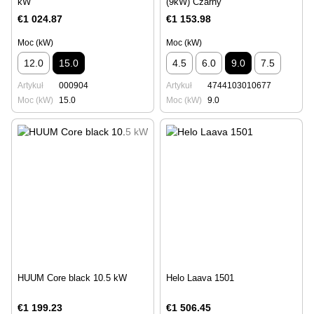
kW
(9kW) Czarny
€1 024.87
€1 153.98
Moc (kW)
Moc (kW)
12.0
15.0
4.5
6.0
9.0
7.5
Artykuł
000904
Artykuł
4744103010677
Moc (kW)
15.0
Moc (kW)
9.0
HUUM Core black 10.5 kW
Helo Laava 1501
€1 199.23
€1 506.45