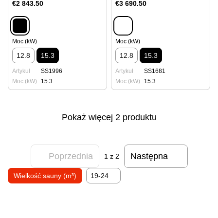
€2 843.50
€3 690.50
Moc (kW)
Moc (kW)
12.8
15.3
12.8
15.3
Artykuł
SS1996
Artykuł
SS1681
Moc (kW)
15.3
Moc (kW)
15.3
Pokaż więcej 2 produktu
Poprzednia
Następna
1
z 2
Wielkość sauny (m³)
19-24