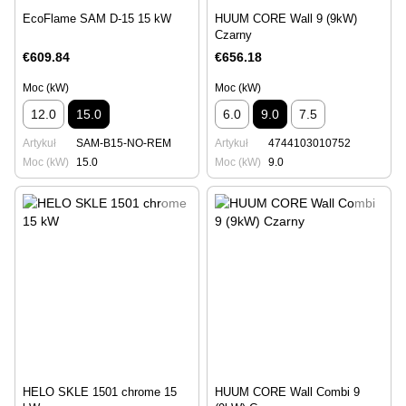
EcoFlame SAM D-15 15 kW
HUUM CORE Wall 9 (9kW)
Czarny
€609.84
€656.18
Moc (kW)
Moc (kW)
12.0
15.0
6.0
9.0
7.5
Artykuł
SAM-B15-NO-REM
Artykuł
4744103010752
Moc (kW)
15.0
Moc (kW)
9.0
HELO SKLE 1501 chrome 15
HUUM CORE Wall Combi 9