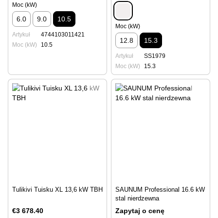
Moc (kW)
6.0
9.0
10.5
Moc (kW)
Artykuł
4744103011421
12.8
15.3
Moc (kW)
10.5
Artykuł
SS1979
Moc (kW)
15.3
Tulikivi Tuisku XL 13,6 kW TBH
SAUNUM Professional 16.6 kW
stal nierdzewna
€3 678.40
Zapytaj o cenę