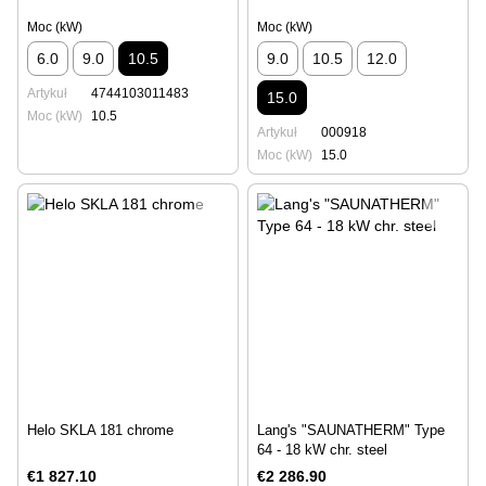
Moc (kW)
Moc (kW)
6.0
9.0
10.5
9.0
10.5
12.0
Artykuł
4744103011483
15.0
Moc (kW)
10.5
Artykuł
000918
Moc (kW)
15.0
Helo SKLA 181 chrome
Lang's "SAUNATHERM" Type
64 - 18 kW chr. steel
€1 827.10
€2 286.90