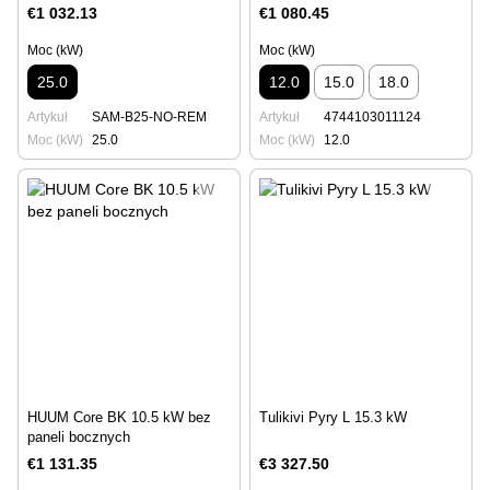
€1 032.13
€1 080.45
Moc (kW)
Moc (kW)
25.0
12.0
15.0
18.0
Artykuł
SAM-B25-NO-REM
Artykuł
4744103011124
Moc (kW)
25.0
Moc (kW)
12.0
HUUM Core BK 10.5 kW bez
Tulikivi Pyry L 15.3 kW
paneli bocznych
€1 131.35
€3 327.50