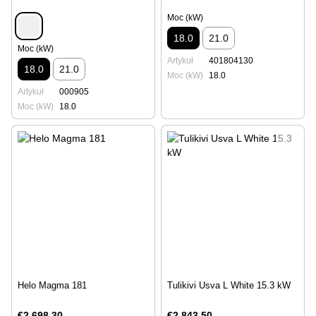
Moc (kW)
18.0
21.0
Moc (kW)
Artykuł
401804130
18.0
21.0
Moc (kW)
18.0
Artykuł
000905
Moc (kW)
18.0
Helo Magma 181
Tulikivi Usva L White 15.3 kW
€2 698.30
€2 843.50