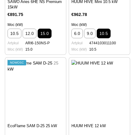
SAWO Aries 6HE NS Premium
HUUM HIVE Mini 10.5 kW
15kW
€891.75
€962.78
Moc (kW)
Moc (kW)
10.5
12.0
15.0
6.0
9.0
10.5
Artykuł
ARI6-150NS-P
Artykuł
4744103011100
Moc (kW)
15.0
Moc (kW)
10.5
NOWOŚĆ
EcoFlame SAM D-25 25 kW
HUUM HIVE 12 kW