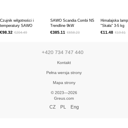
Czujnik wilgotności i
SAWO Scandia Combi NS
Himalajska lamp
temperatury SAWO
Trendline 9kW
"Skała" 3-5 kg
€98.32
€385.11
€11.48
€204.49
€658.23
€19.61
+420 734 747 440
Kontakt
Pełna wersja strony
Mapa strony
© 2023—2026
Greus.com
CZ
PL
Eng