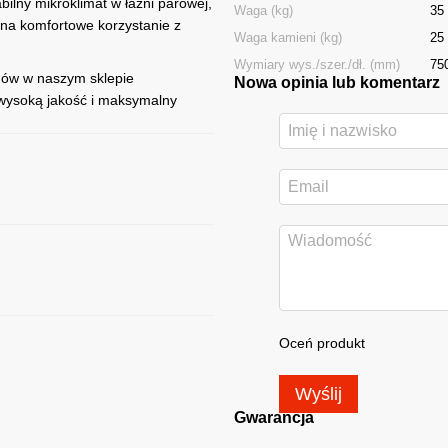
ilny mikroklimat w łaźni parowej,
Waga (kg)
35
 na komfortowe korzystanie z
Waga kamieni (kg)
25
Wymiary wys./szer./dł. (mm)
75
amów w naszym sklepie
Nowa opinia lub komentarz
wysoką jakość i maksymalny
Oceń produkt
Wyślij
Gwarancja