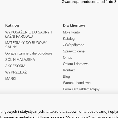
Gwarancja producenta od 1 do 3 l
Katalog
Dla klientów
WYPOSAŻENIE DO SAUNY I
Moje konto
ŁAŹNI PAROWEJ
Katalog
MATERIAŁY DO BUDOWY
🤝Współpraca
SAUNY
Sprawdź cenę
Gorące i zimne balie ogrodowe
O nas
SÓL HIMALAJSKA
Opłata i dostawa
AKCESORIA
Kontakt
WYPRZEDAŻ
Blog
MARKI
Warunki handlowe
Formularz reklamacyjny
Polityka prywatności
Mapa strony
tingowych i statystycznych, a także dla zapewnienia bezpiecznej i opt
Śledź nas na
h swojej przeglądarki. Klikając przycisk "Zgadzam się", wyrażasz zgod