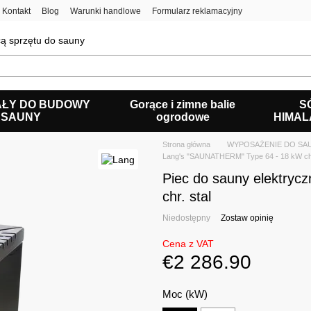
Kontakt
Blog
Warunki handlowe
Formularz reklamacyjny
ą sprzętu do sauny
AŁY DO BUDOWY
Gorące i zimne balie
S
SAUNY
ogrodowe
HIMAL
Strona główna
WYPOSAŻENIE DO SAU
Lang's "SAUNATHERM" Type 64 - 18 kW chr
Piec do sauny elektry
chr. stal
Niedostępny
Zostaw opinię
Cena z VAT
€2 286.90
Moc (kW)