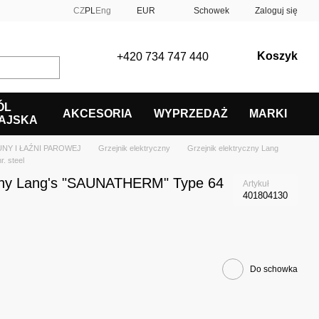
CZ
PL
Eng
EUR
Schowek
Zaloguj się
Koszyk
+420 734 747 440
ÓL
AKCESORIA
WYPRZEDAŻ
MARKI
AJSKA
NY I ŁAŹNI PAROWEJ
Grzejnik elektryczny
Grzejnik elektryczny Lang
. steel
czny Lang's "SAUNATHERM" Type 64
Artykuł
401804130
Do schowka