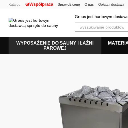
🤝Współpraca
Przejdź do głównej treści
Katalog
Sprawdź cenę
O nas
Opłata i dostawa
Polityka prywatności
Greus jest hurtowym dostawc
WYPOSAŻENIE DO SAUNY I ŁAŹNI
MATERI
PAROWEJ