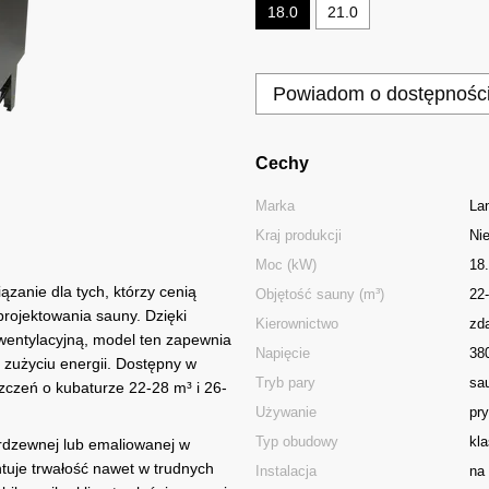
18.0
21.0
Powiadom o dostępnośc
Cechy
Marka
La
Kraj produkcji
Ni
Moc (kW)
18
ązanie dla tych, którzy cenią
Objętość sauny (m³)
22
rojektowania sauny. Dzięki
Kierownictwo
zd
wentylacyjną, model ten zapewnia
Napięcie
38
zużyciu energii. Dostępny w
Tryb pary
sa
zczeń o kubaturze 22-28 m³ i 26-
Używanie
pr
Typ obudowy
kl
erdzewnej lub emaliowanej w
tuje trwałość nawet w trudnych
Instalacja
na