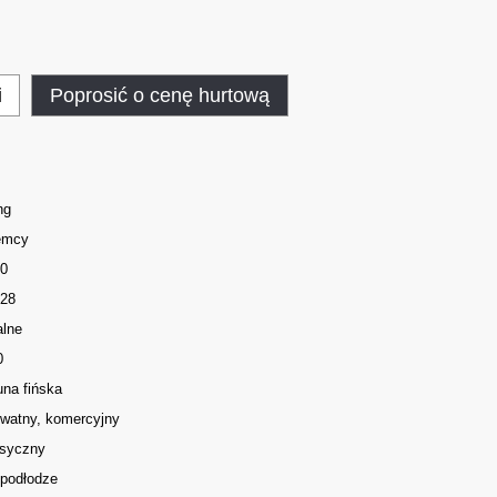
i
Poprosić o cenę hurtową
ng
emcy
.0
-28
alne
0
una fińska
ywatny, komercyjny
asyczny
 podłodze