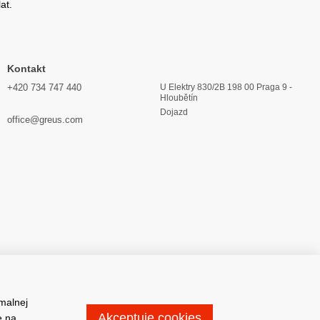
at.
Kontakt
+420 734 747 440
U Elektry 830/2B 198 00 Praga 9 -
Hloubětín
Dojazd
office@greus.com
ymalnej
Akceptuję cookies
ę na