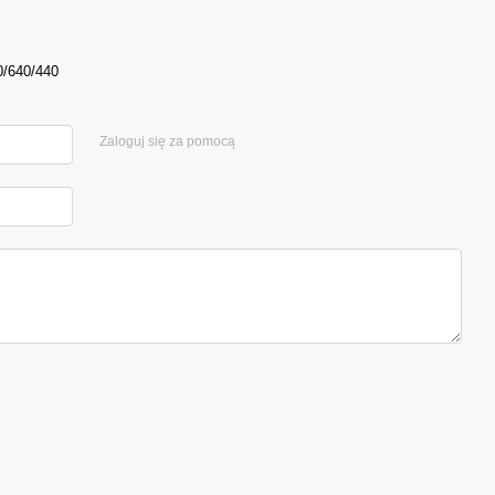
0/640/440
Zaloguj się za pomocą