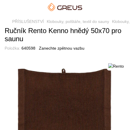
PŘÍSLUŠENSTVÍ
Klobouky, polštáře, textil do sauny
Klobouky,
Ručník Rento Kenno hnědý 50x70 pro
saunu
Položka:
640598
Zanechte zpětnou vazbu