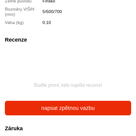
Země původu
Finsko
Rozměry V/Š/H
5/500/700
(mm)
Váha (kg)
0.10
Recenze
Buďte první, kdo napíše recenzi
napsat zpětnou vazbu
Záruka