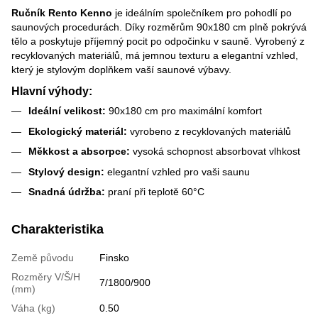
Ručník Rento Kenno
je ideálním společníkem pro pohodlí po
saunových procedurách. Díky rozměrům 90x180 cm plně pokrývá
tělo a poskytuje příjemný pocit po odpočinku v sauně. Vyrobený z
recyklovaných materiálů, má jemnou texturu a elegantní vzhled,
který je stylovým doplňkem vaší saunové výbavy.
Hlavní výhody:
Ideální velikost:
90x180 cm pro maximální komfort
Ekologický materiál:
vyrobeno z recyklovaných materiálů
Měkkost a absorpce:
vysoká schopnost absorbovat vlhkost
Stylový design:
elegantní vzhled pro vaši saunu
Snadná údržba:
praní při teplotě 60°C
Charakteristika
Země původu
Finsko
Rozměry V/Š/H
7/1800/900
(mm)
Váha (kg)
0.50