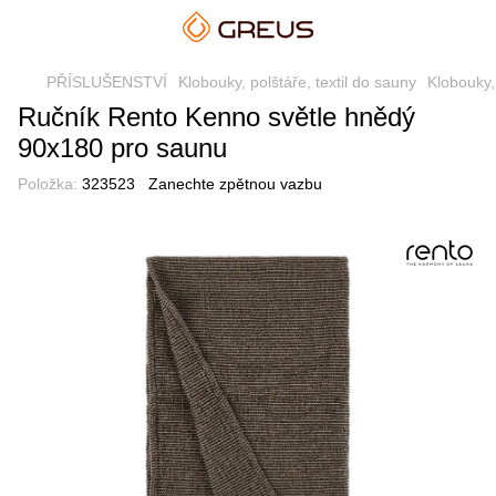
PŘÍSLUŠENSTVÍ
Klobouky, polštáře, textil do sauny
Klobouky,
Ručník Rento Kenno světle hnědý
90x180 pro saunu
Položka:
323523
Zanechte zpětnou vazbu