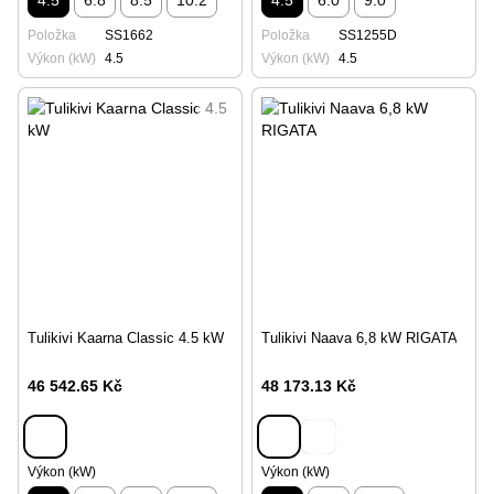
4.5
6.8
8.5
10.2
4.5
6.0
9.0
Položka
SS1662
Položka
SS1255D
Výkon (kW)
4.5
Výkon (kW)
4.5
Tulikivi Kaarna Classic 4.5 kW
Tulikivi Naava 6,8 kW RIGATA
46 542.65 Kč
48 173.13 Kč
Výkon (kW)
Výkon (kW)