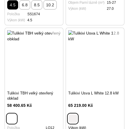
Objem Parní lázně (m³)
15-27
4.5
6.8
8.5
10.2
Výkon (kW)
27.0
Položka
SS1674
Výkon (kW)
4.5
Tulikivi TBH velký otevřený
Tulikivi Usva L White 12.8 kW
obklad
58 400.65 Kč
65 219.00 Kč
Položka
LO12
Výkon (kW)