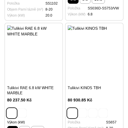
Položka
SS1102
Položka
SS036D-SS753/VW
Objem Parní lázně (m³)
8-20
Výkon (kW)
6.8
Výkon (kW)
20.0
Tulikivi RAE 6.8 kW WHITE
Tulikivi KINOS TBH
MARBLE
80 237.50 Kč
80 930.85 Kč
Výkon (kW)
Položka
SS657