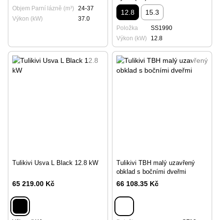
Objem Parní lázně (m³)
24-37
12.8
15.3
Výkon (kW)
37.0
Položka
SS1990
Výkon (kW)
12.8
Tulikivi Usva L Black 12.8 kW
Tulikivi TBH malý uzavřený
obklad s bočními dveřmi
65 219.00 Kč
66 108.35 Kč