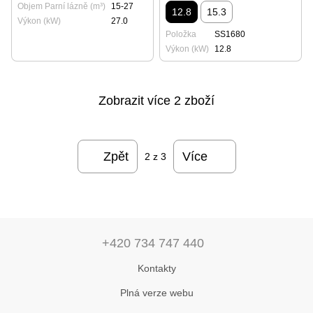
Objem Parní lázně (m³)
15-27
12.8
15.3
Výkon (kW)
27.0
Položka
SS1680
Výkon (kW)
12.8
Zobrazit více 2 zboží
Zpět
Více
2
z 3
+420 734 747 440
Kontakty
Plná verze webu