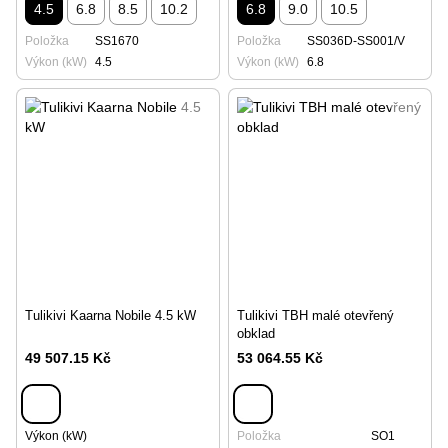
4.5
6.8
8.5
10.2
6.8
9.0
10.5
Položka
SS1670
Položka
SS036D-SS001/V
Výkon (kW)
4.5
Výkon (kW)
6.8
Tulikivi Kaarna Nobile 4.5 kW
Tulikivi TBH malé otevřený
obklad
49 507.15 Kč
53 064.55 Kč
Výkon (kW)
Položka
SO1