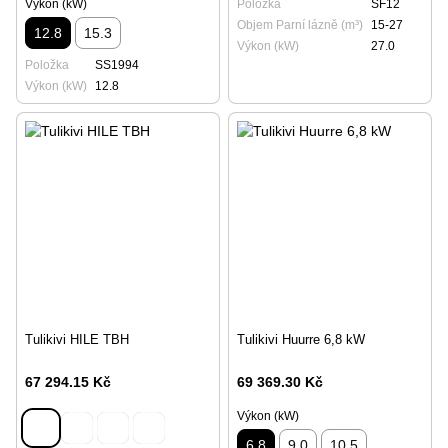
Výkon (kW)
Položka
SF12
Objem Parní lázně (m³)
15-27
12.8
15.3
Výkon (kW)
27.0
Položka
SS1994
Výkon (kW)
12.8
Tulikivi HILE TBH
Tulikivi Huurre 6,8 kW
67 294.15 Kč
69 369.30 Kč
Výkon (kW)
6.8
9.0
10.5