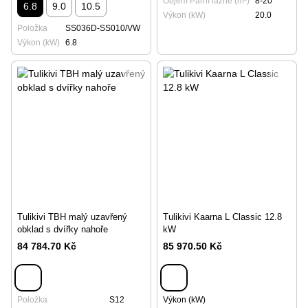
Objem Parní lázně (m³)
8-20
6.8
9.0
10.5
Výkon (kW)
20.0
Položka
SS036D-SS010/VW
Výkon (kW)
6.8
Tulikivi TBH malý uzavřený
Tulikivi Kaarna L Classic 12.8
obklad s dvířky nahoře
kW
84 784.70 Kč
85 970.50 Kč
Položka
S12
Výkon (kW)