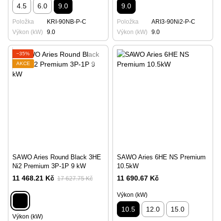
4.5
6.0
9.0
9.0
Položka
KRI-90NB-P-C
Položka
ARI3-90Ni2-P-C
Výkon (kW)
9.0
Výkon (kW)
9.0
−35%
AKCE
SAWO Aries Round Black 3HE
SAWO Aries 6HE NS Premium
Ni2 Premium 3P-1P 9 kW
10.5kW
11 468.21 Kč
11 690.67 Kč
17 627.75 Kč
Výkon (kW)
10.5
12.0
15.0
Výkon (kW)