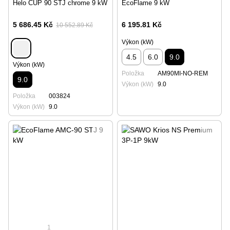
Helo CUP 90 STJ chrome 9 kW
EcoFlame 9 kW
5 686.45 Kč
6 195.81 Kč
10 552.89 Kč
Výkon (kW)
4.5
6.0
9.0
Výkon (kW)
Položka
AM90MI-NO-REM
9.0
Výkon (kW)
9.0
Položka
003824
Výkon (kW)
9.0
1