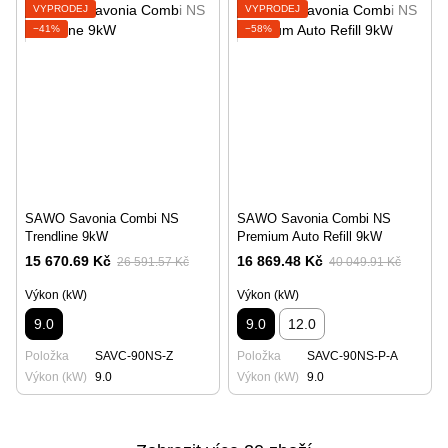
VÝPRODEJ
VÝPRODEJ
−41%
−58%
SAWO Savonia Combi NS
SAWO Savonia Combi NS
Trendline 9kW
Premium Auto Refill 9kW
15 670.69 Kč
16 869.48 Kč
26 591.57 Kč
40 049.91 Kč
Výkon (kW)
Výkon (kW)
9.0
9.0
12.0
Položka
SAVC-90NS-Z
Položka
SAVC-90NS-P-A
Výkon (kW)
9.0
Výkon (kW)
9.0