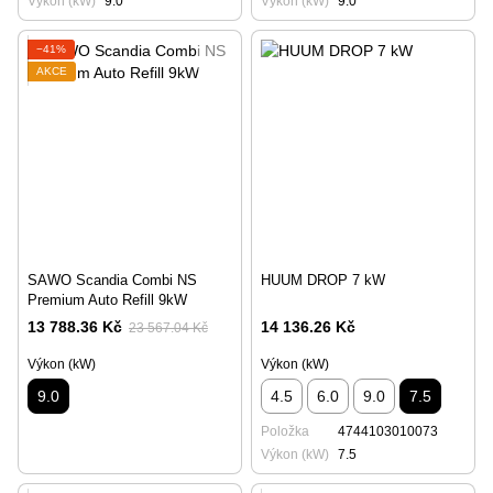
Výkon (kW)
9.0
Výkon (kW)
9.0
−41%
AKCE
SAWO Scandia Combi NS
HUUM DROP 7 kW
Premium Auto Refill 9kW
13 788.36 Kč
14 136.26 Kč
23 567.04 Kč
Výkon (kW)
Výkon (kW)
9.0
4.5
6.0
9.0
7.5
Položka
4744103010073
Výkon (kW)
7.5