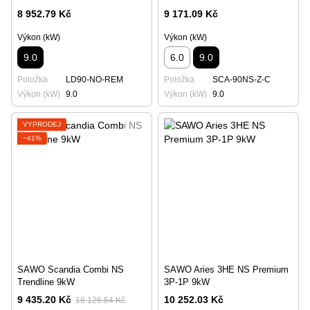
8 952.79 Kč
9 171.09 Kč
Výkon (kW)
Výkon (kW)
9.0
6.0
9.0
Položka
LD90-NO-REM
Položka
SCA-90NS-Z-C
Výkon (kW)
9.0
Výkon (kW)
9.0
VÝPRODEJ
−41%
SAWO Scandia Combi NS
SAWO Aries 3HE NS Premium
Trendline 9kW
3P-1P 9kW
9 435.20 Kč
10 252.03 Kč
16 126.64 Kč