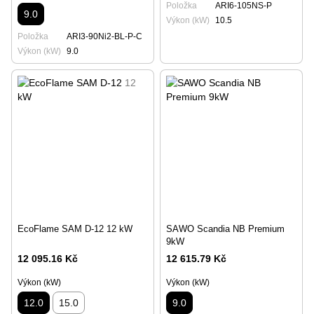
Položka
ARI6-105NS-P
9.0
Výkon (kW)
10.5
Položka
ARI3-90Ni2-BL-P-C
Výkon (kW)
9.0
EcoFlame SAM D-12 12 kW
SAWO Scandia NB Premium
9kW
12 095.16 Kč
12 615.79 Kč
Výkon (kW)
Výkon (kW)
12.0
15.0
9.0