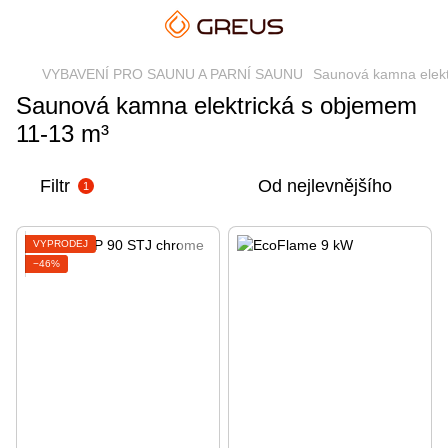
VYBAVENÍ PRO SAUNU A PARNÍ SAUNU
Saunová kamna elekt
Saunová kamna elektrická s objemem
11-13 m³
Filtr
Od nejlevnějšího
1
VÝPRODEJ
−46%