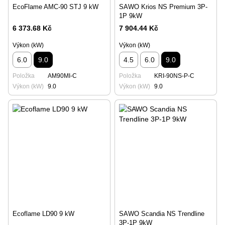
EcoFlame AMC-90 STJ 9 kW
SAWO Krios NS Premium 3P-
1P 9kW
6 373.68 Kč
7 904.44 Kč
Výkon (kW)
Výkon (kW)
6.0
9.0
4.5
6.0
9.0
Položka
AM90MI-C
Položka
KRI-90NS-P-C
Výkon (kW)
9.0
Výkon (kW)
9.0
Ecoflame LD90 9 kW
SAWO Scandia NS Trendline
3P-1P 9kW