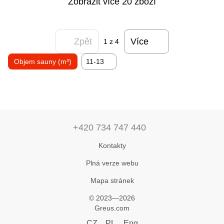
Zobrazit více 20 zboží
Zpět
Více
1
z 4
Objem sauny (m³)
11-13
+420 734 747 440
Kontakty
Plná verze webu
Mapa stránek
© 2023—2026
Greus.com
CZ
PL
Eng