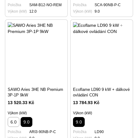
Položka
SAM-B12-NO-REM
Položka
SCA-90NB-P-C
Výkon (kW)
12.0
Výkon (kW)
9.0
SAWO Aries 3HE NB Premium
Ecoflame LD90 9 kW + dálkové
3P-1P 9kW
ovládání CON
13 520.33 Kč
13 784.93 Kč
Výkon (kW)
Výkon (kW)
6.0
9.0
9.0
Položka
ARI3-90NB-P-C
Položka
LD90