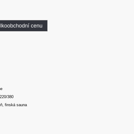
elkoobchodní cenu
ne
 220/380
eň, finská sauna