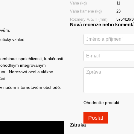
Váha (kg)
11
Váha kamene (kg)
23
Rozměry V/Š/H (mm)
575/410/3
Nová recenze nebo koment
kyvům.
etický vzhled.
binaci spolehlivosti, funkčnosti
s pohodlným integrovaným
unu. Nerezová ocel a vlákno
ání.
 v našem internetovém obchodě.
Ohodnoťte produkt
Poslat
Záruka