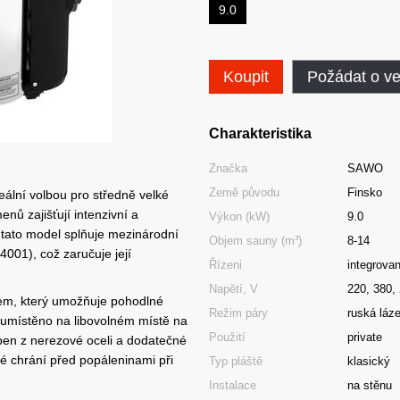
9.0
Koupit
Požádat o v
Charakteristika
Značka
SAWO
Země původu
Finsko
eální volbou pro středně velké
nů zajišťují intenzivní a
Výkon (kW)
9.0
 tato model splňuje mezinárodní
Objem sauny (m³)
8-14
001), což zaručuje její
Řízeni
integrova
Napětí, V
220, 380,
em, který umožňuje pohodlné
Režim páry
ruská láz
 umístěno na libovolném místě na
Použití
private
ben z nerezové oceli a dodatečné
ké chrání před popáleninami při
Typ pláště
klasický
Instalace
na stěnu