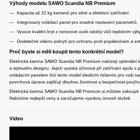
Výhody modelu
SAWO Scandia NB Premium
Kapacita až 22 kg kamenů pro silné a efektivní zahřívání.
Integrovaný ovládací panel pro snadné nastavení parametrů.
Vysoce kvalitní kryt z nerezové oceli odolný vůči teplotním vý
Dodatečné vlákno pokrytí pro ochranu proti popáleninám a est
Proč byste si měli koupit tento konkrétní model?
Elektrická kamna SAWO Scandia NB Premium nabízejí optimální kom
a stylového designu. Jejich vysoká účinnost při zahřívání spolu 
ovládacím panelem činí tento model ideálním řešením pro vaši sa
povrchová úprava zajišťují dlouhou životnost a bezpečnost použív
Elektrická kamna SAWO Scandia NB Premium si můžete zakoupit
Nabízíme nejlepší ceny a zaručujeme vysokou úroveň služeb.
Video