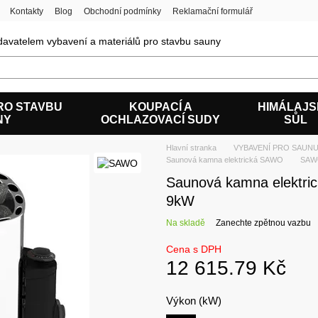
Kontakty
Blog
Obchodní podmínky
Reklamační formulář
avatelem vybavení a materiálů pro stavbu sauny
RO STAVBU
KOUPACÍ A
HIMÁLAJ
NY
OCHLAZOVACÍ SUDY
SŮL
Hlavní stranka
VYBAVENÍ PRO SAUNU
Saunová kamna elektrická SAWO
SAWO
Saunová kamna elektr
9kW
Na skladě
Zanechte zpětnou vazbu
Cena s DPH
12 615.79 Kč
Výkon (kW)