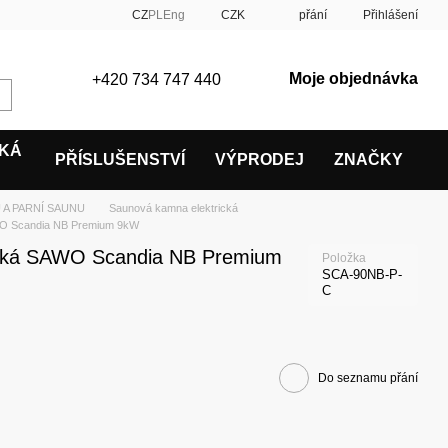
CZ
PL
Eng
CZK
přání
Přihlášení
Moje objednávka
+420 734 747 440
SKÁ
PŘÍSLUŠENSTVÍ
VÝPRODEJ
ZNAČKY
 A PARNÍ SAUNU
Saunová kamna elektrická
 Scandia NB Premium 9kW
ická SAWO Scandia NB Premium
Položka
SCA-90NB-P-
C
Do seznamu přání