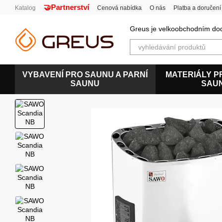
🤝Partnerství
Перейти к основному контенту
Katalog
Cenová nabídka
O nás
Platba a doručení
Uživatelská smlouva
Greus je velkoobchodním dod
VYBAVENÍ PRO SAUNU A PARNÍ
MATERIÁLY P
SAUNU
SAU