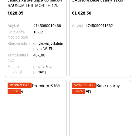
Jednostka sterująca do pieców
SAUNUM Base czarny szkło
SAUNUM LEIL MOBILE 12kW
black
€828.85
€1 028.50
Artykuł
4745090010466
Artykuł
4745090011562
Do pieców
10-12
moc do (kW)
Kierownictwo
dotykowe, zdalnie
przez Wi-Fi
Temperatura
40-100
(°C)
Miejsce
poza łaźnią
instalacji
parową
WYPRZEDAŻ
WYPRZEDAŻ
−40%
−44%