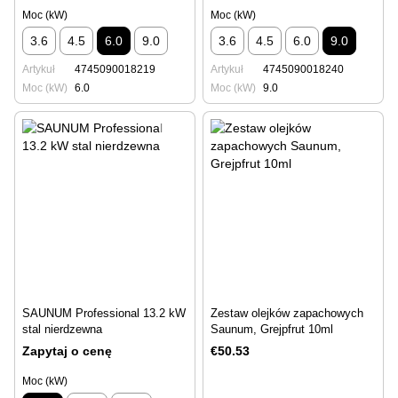
Moc (kW)
Moc (kW)
3.6
4.5
6.0
9.0
3.6
4.5
6.0
9.0
Artykuł
4745090018219
Artykuł
4745090018240
Moc (kW)
6.0
Moc (kW)
9.0
SAUNUM Professional 13.2 kW
Zestaw olejków zapachowych
stal nierdzewna
Saunum, Grejpfrut 10ml
Zapytaj o cenę
€50.53
Moc (kW)