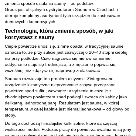
zmienia sposób działania sauny – od podstaw.
Greus jest oficjalnym dystrybutorem Saunum w Czechach i
oferuje kompletny asortyment tych urządzeń do zastosowań
domowych i komercyjnych.
Technologia, która zmienia sposób, w jaki
korzystasz z sauny
Ciepłe powietrze unosi się, zimne opada: w tradycyjnej saunie
oznacza to, że przy suficie jest zazwyczaj o 20–40 stopni cieplej
niż przy podłodze. Ciało nagrzewa się nierównomiernie,
oddychanie staje się trudniejsze, a zmęczenie pojawia się
wcześniej, niż zdążysz się naprawdę zrelaksować.
Saunum rozwiązuje ten problem aktywnie. Zintegrowane
urządzenie klimatyczne nieprzerwanie zasysa przegrzane
powietrze spod sufitu, wewnątrz urządzenia miesza je z
chłodniejszym powietrzem znad podłogi i zwraca do kabiny jako
delikatną, jednorodną parę. Rezultatem jest sauna, w której
temperatura w całej kabinie jest niemal jednakowa – od głowy po
stopy.
Do tego dochodzą himalajskie kulki solne, które są częścią
większości modeli. Podczas pracy do powietrza uwalniane są jony
ujemne o potwierdzonym działaniu haloterapeutycznym. Jony soli