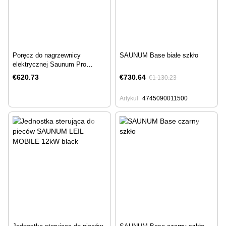
Poręcz do nagrzewnicy
SAUNUM Base białe szkło
elektrycznej Saunum Pro
Experience
€620.73
€730.64
€1 130.23
Artykuł
4745090011500