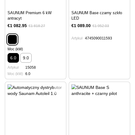
SAUNUM Premium 6 kW
SAUNUM Base czarny szkło
antracyt
LED
€1 082.95
€1 089.00
€1 818.27
€1 952.03
Artykuł
4745090011593
Moc (kW)
6.0
9.0
Artykuł
15058
Moc (kW)
6.0