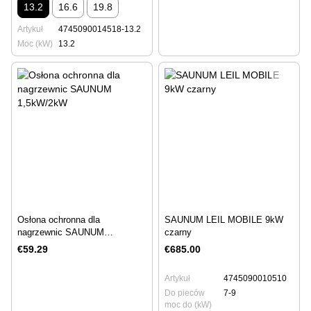
13.2
16.6
19.8
Artykuł
4745090014518-13.2
Moc (kW)
13.2
Osłona ochronna dla
SAUNUM LEIL MOBILE 9kW
nagrzewnic SAUNUM
czarny
1,5kW/2kW
€59.29
€685.00
Artykuł
4745090010510
Do pieców
7-9
moc do (kW)