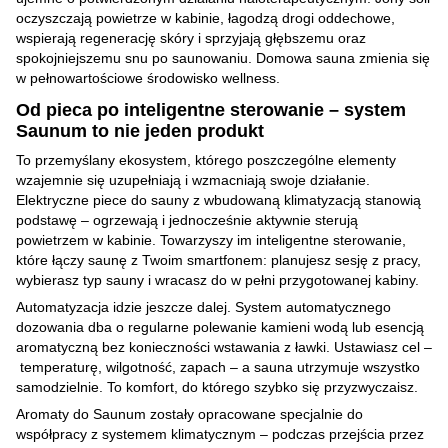
oczyszczają powietrze w kabinie, łagodzą drogi oddechowe,
wspierają regenerację skóry i sprzyjają głębszemu oraz
spokojniejszemu snu po saunowaniu. Domowa sauna zmienia się
w pełnowartościowe środowisko wellness.
Od pieca po inteligentne sterowanie – system
Saunum to nie jeden produkt
To przemyślany ekosystem, którego poszczególne elementy
wzajemnie się uzupełniają i wzmacniają swoje działanie.
Elektryczne piece do sauny z wbudowaną klimatyzacją stanowią
podstawę – ogrzewają i jednocześnie aktywnie sterują
powietrzem w kabinie. Towarzyszy im inteligentne sterowanie,
które łączy saunę z Twoim smartfonem: planujesz sesję z pracy,
wybierasz typ sauny i wracasz do w pełni przygotowanej kabiny.
Automatyzacja idzie jeszcze dalej. System automatycznego
dozowania dba o regularne polewanie kamieni wodą lub esencją
aromatyczną bez konieczności wstawania z ławki. Ustawiasz cel –
temperaturę, wilgotność, zapach – a sauna utrzymuje wszystko
samodzielnie. To komfort, do którego szybko się przyzwyczaisz.
Aromaty do Saunum zostały opracowane specjalnie do
współpracy z systemem klimatycznym – podczas przejścia przez