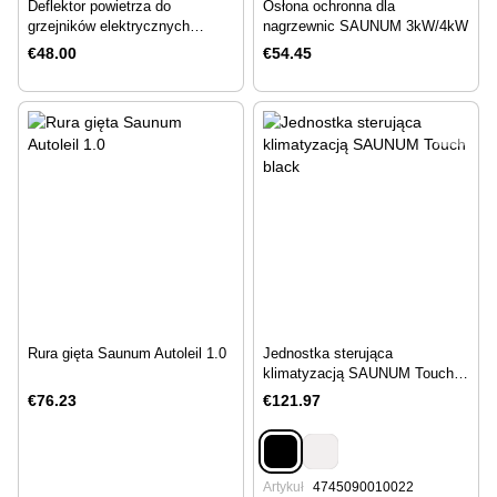
Deflektor powietrza do
Osłona ochronna dla
grzejników elektrycznych
nagrzewnic SAUNUM 3kW/4kW
Sauna Experience
€48.00
€54.45
Rura gięta Saunum Autoleil 1.0
Jednostka sterująca
klimatyzacją SAUNUM Touch
black
€76.23
€121.97
Artykuł
4745090010022