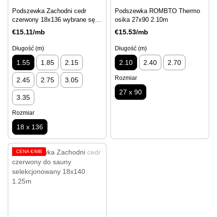
Podszewka Zachodni cedr
Podszewka ROMBTO Thermo
czerwony 18x136 wybrane sęki
osika 27x90 2.10m
1.55m
€15.11/mb
€15.53/mb
Długość (m)
Długość (m)
1.55
1.85
2.15
2.10
2.40
2.70
Rozmiar
2.45
2.75
3.05
27 x 90
3.35
Rozmiar
18 x 136
CENA €/MB