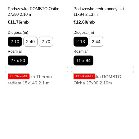
Podszewka ROMBTO Osika
Podszewka cedr kanadyjski
27x90 2.10m
11x94 2,13 m
€11.76/mb
€12.60/mb
Długość (m)
Długość (m)
2.10
2.40
2.70
2.13
2.44
Rozmiar
Rozmiar
27 x 90
11 x 94
CENA €/MB
CENA €/MB