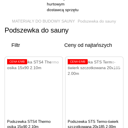
MATERIAŁY DO BUDOWY SAUNY
Podszewka do sauny
Podszewka do sauny
Filtr
Ceny od najtańszych
CENA €/MB
CENA €/MB
Podszewka STS4 Thermo
Podszewka STS Termo-świerk
osika 15x90 2.10m
szczotkowana 20х185 2.00m