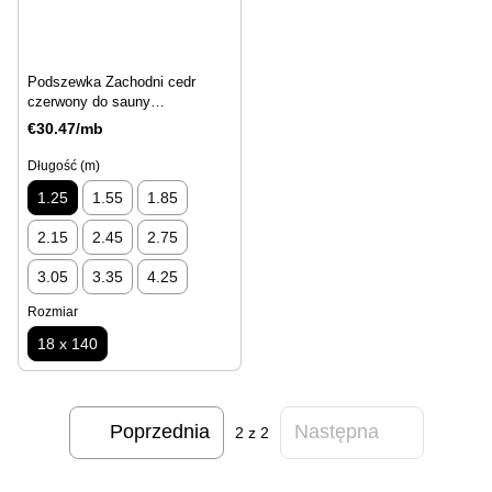
Podszewka Zachodni cedr
czerwony do sauny
selekcjonowany 18x140 1.25m
€30.47/mb
Długość (m)
1.25
1.55
1.85
2.15
2.45
2.75
3.05
3.35
4.25
Rozmiar
18 x 140
Poprzednia
Następna
2
z 2