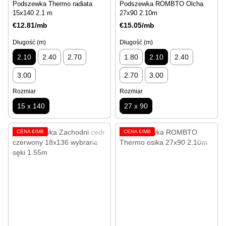
Podszewka Thermo radiata
Podszewka ROMBTO Olcha
15x140 2.1 m
27x90 2.10m
€12.81/mb
€15.05/mb
Długość (m)
Długość (m)
2.10
2.40
2.70
1.80
2.10
2.40
3.00
2.70
3.00
Rozmiar
Rozmiar
15 x 140
27 x 90
CENA €/MB
CENA €/MB