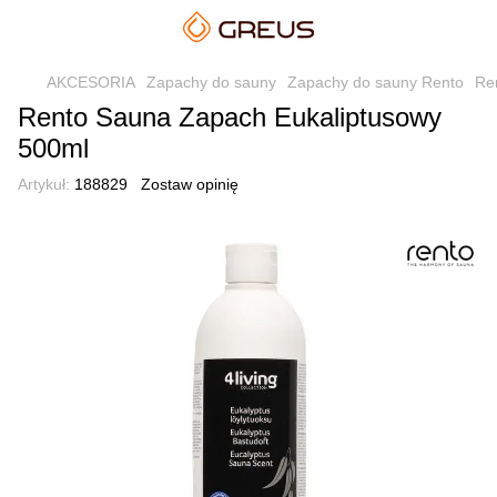
AKCESORIA
Zapachy do sauny
Zapachy do sauny Rento
Re
Rento Sauna Zapach Eukaliptusowy
500ml
Artykuł:
188829
Zostaw opinię