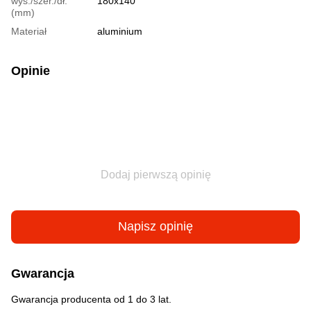
wys./szer./dł.
180x140
(mm)
Materiał
aluminium
Opinie
Dodaj pierwszą opinię
Napisz opinię
Gwarancja
Gwarancja producenta od 1 do 3 lat.