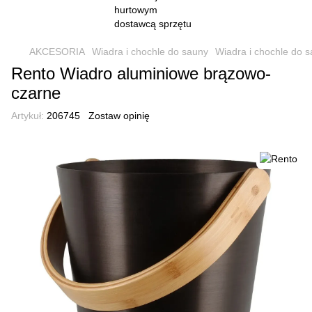
AKCESORIA
Wiadra i chochle do sauny
Wiadra i chochle do 
Rento Wiadro aluminiowe brązowo-
czarne
Artykuł:
206745
Zostaw opinię