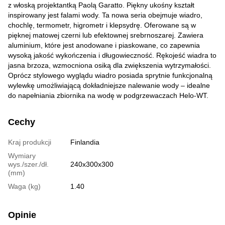
z włoską projektantką Paolą Garatto. Piękny ukośny kształt
inspirowany jest falami wody. Ta nowa seria obejmuje wiadro,
chochlę, termometr, higrometr i klepsydrę. Oferowane są w
pięknej matowej czerni lub efektownej srebrnoszarej. Zawiera
aluminium, które jest anodowane i piaskowane, co zapewnia
wysoką jakość wykończenia i długowieczność. Rękojeść wiadra to
jasna brzoza, wzmocniona osiką dla zwiększenia wytrzymałości.
Oprócz stylowego wyglądu wiadro posiada sprytnie funkcjonalną
wylewkę umożliwiającą dokładniejsze nalewanie wody – idealne
do napełniania zbiornika na wodę w podgrzewaczach Helo-WT.
Cechy
Kraj produkcji
Finlandia
Wymiary
wys./szer./dł.
240x300x300
(mm)
Waga (kg)
1.40
Opinie