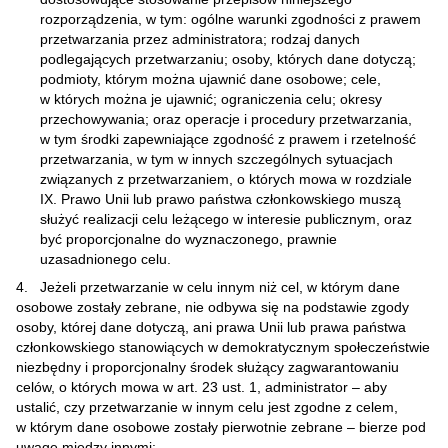
rozporządzenia, w tym: ogólne warunki zgodności z prawem
przetwarzania przez administratora; rodzaj danych
podlegających przetwarzaniu; osoby, których dane dotyczą;
podmioty, którym można ujawnić dane osobowe; cele,
w których można je ujawnić; ograniczenia celu; okresy
przechowywania; oraz operacje i procedury przetwarzania,
w tym środki zapewniające zgodność z prawem i rzetelność
przetwarzania, w tym w innych szczególnych sytuacjach
związanych z przetwarzaniem, o których mowa w rozdziale
IX. Prawo Unii lub prawo państwa członkowskiego muszą
służyć realizacji celu leżącego w interesie publicznym, oraz
być proporcjonalne do wyznaczonego, prawnie
uzasadnionego celu.
4. Jeżeli przetwarzanie w celu innym niż cel, w którym dane
osobowe zostały zebrane, nie odbywa się na podstawie zgody
osoby, której dane dotyczą, ani prawa Unii lub prawa państwa
członkowskiego stanowiących w demokratycznym społeczeństwie
niezbędny i proporcjonalny środek służący zagwarantowaniu
celów, o których mowa w art. 23 ust. 1, administrator – aby
ustalić, czy przetwarzanie w innym celu jest zgodne z celem,
w którym dane osobowe zostały pierwotnie zebrane – bierze pod
uwagę między innymi: