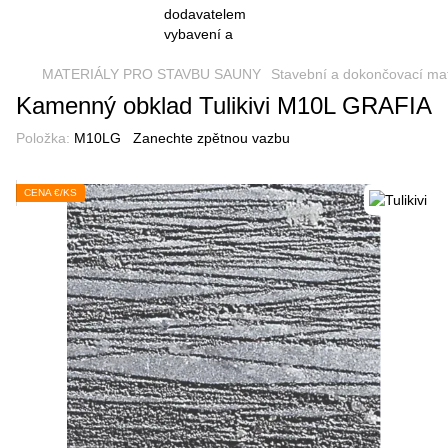
MATERIÁLY PRO STAVBU SAUNY
Stavební a dokončovací mat
Kamenný obklad Tulikivi M10L GRAFIA
Položka:
M10LG
Zanechte zpětnou vazbu
CENA €/KS