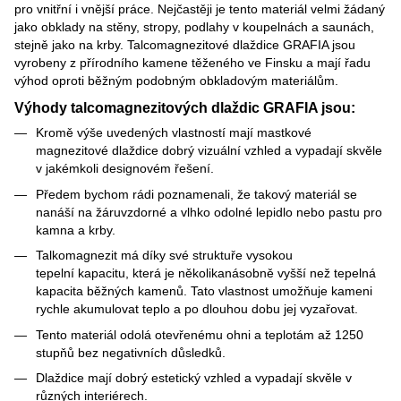
pro vnitřní i vnější práce. Nejčastěji je tento materiál velmi žádaný
jako obklady na stěny, stropy, podlahy v koupelnách a saunách,
stejně jako na krby. Talcomagnezitové dlaždice GRAFIA jsou
vyrobeny z přírodního kamene těženého ve Finsku a mají řadu
výhod oproti běžným podobným obkladovým materiálům.
Výhody talcomagnezitových dlaždic GRAFIA jsou:
Kromě výše uvedených vlastností mají mastkové
magnezitové dlaždice dobrý vizuální vzhled a vypadají skvěle
v jakémkoli designovém řešení.
Předem bychom rádi poznamenali, že takový materiál se
nanáší na žáruvzdorné a vlhko odolné lepidlo nebo pastu pro
kamna a krby.
Talkomagnezit má díky své struktuře vysokou
tepelní kapacitu, která je několikanásobně vyšší než tepelná
kapacita běžných kamenů. Tato vlastnost umožňuje kameni
rychle akumulovat teplo a po dlouhou dobu jej vyzařovat.
Tento materiál odolá otevřenému ohni a teplotám až 1250
stupňů bez negativních důsledků.
Dlaždice mají dobrý estetický vzhled a vypadají skvěle v
různých interiérech.