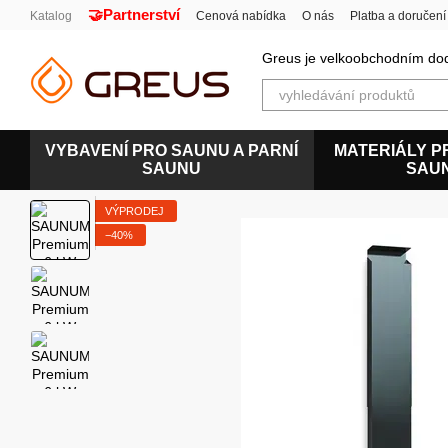
🤝Partnerství
Перейти к основному контенту
Katalog
Cenová nabídka
O nás
Platba a doručení
Uživatelská smlouva
Greus je velkoobchodním dod
VYBAVENÍ PRO SAUNU A PARNÍ
MATERIÁLY P
SAUNU
SAU
VÝPRODEJ
−40%