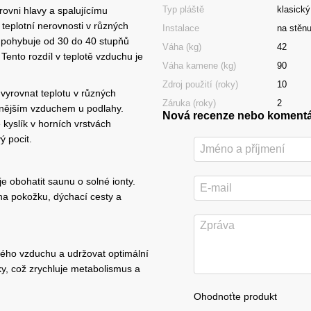
Typ pláště
klasický
rovni hlavy a spalujícímu
teplotní nerovnosti v různých
Instalace
na stěn
 pohybuje od 30 do 40 stupňů
Váha (kg)
42
Tento rozdíl v teplotě vzduchu je
Váha kamene (kg)
90
Zdroj použití (roky)
10
vyrovnat teplotu v různých
Záruka (roky)
2
dnějším vzduchem u podlahy.
Nová recenze nebo koment
e kyslík v horních vrstvách
ý pocit.
 obohatit saunu o solné ionty.
í na pokožku, dýchací cesty a
ého vzduchu a udržovat optimální
ožky, což zrychluje metabolismus a
Ohodnoťte produkt