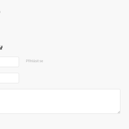
u
ář
Přihlásit se