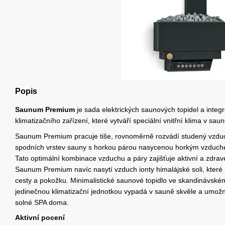
Popis
Saunum Premium
je sada elektrických saunových topidel a int
klimatizačního zařízení, které vytváří speciální vnitřní klima v saun
Saunum Premium pracuje tiše, rovnoměrně rozvádí studený vzdu
spodních vrstev sauny s horkou párou nasycenou horkým vzduchem
Tato optimální kombinace vzduchu a páry zajišťuje aktivní a zdrav
Saunum Premium navíc nasytí vzduch ionty himalájské soli, které 
cesty a pokožku. Minimalistické saunové topidlo ve skandinávské
jedinečnou klimatizační jednotkou vypadá v sauně skvěle a umožn
solné SPA doma.
Aktivní pocení