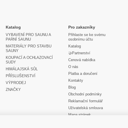
Katalog
Pro zakazníky
VYBAVENÍ PRO SAUNU A
Přihlaste se ke svému
PARNÍ SAUNU
osobnímu účtu
MATERIÁLY PRO STAVBU
Katalog
SAUNY
🤝Partnerství
KOUPACÍ A OCHLAZOVACÍ
Cenová nabídka
SUDY
O nás
HIMÁLAJSKÁ SŮL
Platba a doručení
PŘÍSLUŠENSTVÍ
Kontakty
VÝPRODEJ
Blog
ZNAČKY
Obchodní podmínky
Reklamační formulář
Uživatelská smlouva
Mapa stránek
Jsme na sociálních sítích