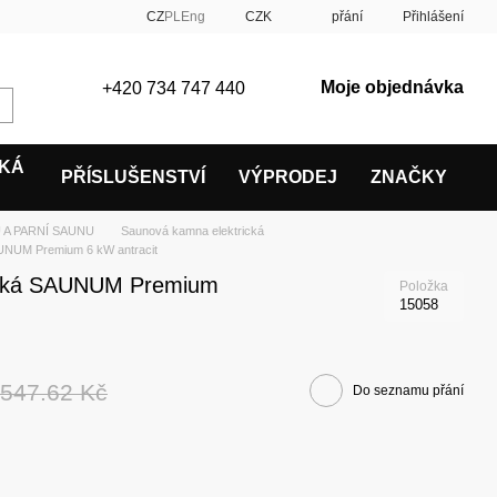
CZ
PL
Eng
CZK
přání
Přihlášení
Moje objednávka
+420 734 747 440
SKÁ
PŘÍSLUŠENSTVÍ
VÝPRODEJ
ZNAČKY
 A PARNÍ SAUNU
Saunová kamna elektrická
NUM Premium 6 kW antracit
ická SAUNUM Premium
Položka
15058
 547.62 Kč
Do seznamu přání