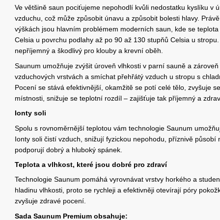
Ve většině saun pociťujeme nepohodlí kvůli nedostatku kyslíku v ú
vzduchu, což může způsobit únavu a způsobit bolesti hlavy. Právě 
výškách jsou hlavním problémem moderních saun, kde se teplota
Celsia u povrchu podlahy až po 90 až 130 stupňů Celsia u stropu. 
nepříjemný a škodlivý pro klouby a krevní oběh.
Saunum umožňuje zvýšit úroveň vlhkosti v parní sauně a zároveň 
vzduchových vrstvách a smíchat přehřátý vzduch u stropu s chla
Pocení se stává efektivnější, okamžitě se potí celé tělo, zvyšuje s
místnosti, snižuje se teplotní rozdíl – zajišťuje tak příjemný a zdrav
Ionty soli
Spolu s rovnoměrnější teplotou vám technologie Saunum umožňuje
Ionty soli čistí vzduch, snižují fyzickou nepohodu, příznivě působ
podporují dobrý a hluboký spánek.
Teplota a vlhkost, které jsou dobré pro zdraví
Technologie Saunum pomáhá vyrovnávat vrstvy horkého a studen
hladinu vlhkosti, proto se rychleji a efektivněji otevírají póry pok
zvyšuje zdravé pocení.
Sada Saunum Premium obsahuje: