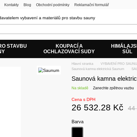
Kontakty
Blog
Obchodní podmínky
Reklamační formulář
avatelem vybavení a materiálů pro stavbu sauny
RO STAVBU
KOUPACÍ A
HIMÁLAJ
NY
OCHLAZOVACÍ SUDY
SŮL
Hlavní stranka
VYBAVENÍ PRO SAUNU
Saunová kamna elektrická Saunum
SAU
Saunová kamna elektr
Na skladě
Zanechte zpětnou vazbu
Cena s DPH
26 532.28 Kč
44
Barva