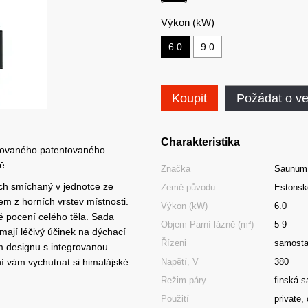
Výkon (kW)
6.0
9.0
Koupit
Požádat o v
Charakteristika
egrovaného patentovaného
ě.
Značka
Saunum
ch smíchaný v jednotce ze
Země původu
Estonsk
 z horních vrstev místnosti.
Výkon (kW)
6.0
é pocení celého těla. Sada
Objem Parní lázně (m³)
5-9
mají léčivý účinek na dýchací
Řízeni
samosta
m designu s integrovanou
í vám vychutnat si himalájské
Napětí, V
380
Režim páry
finská 
Použití
private,