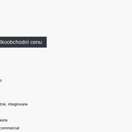
elkoobchodní cenu
o
tné, integrovane
sauna
 commercial