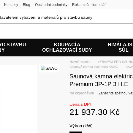
Kontakty
Blog
Obchodní podmínky
Reklamační formulář
avatelem vybavení a materiálů pro stavbu sauny
RO STAVBU
KOUPACÍ A
HIMÁLAJ
NY
OCHLAZOVACÍ SUDY
SŮL
Hlavní stranka
VYBAVENÍ PRO SAUNU
Saunová kamna elektrická SAWO
SAWO
Saunová kamna elektri
Premium 3P-1P 3 H.E
Na objednávku
Zanechte zpětnou va
Cena s DPH
21 937.30 Kč
Výkon (kW)