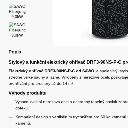
Popis
Stylový a funkční elektrický ohřívač DRF3-90NS-P-C pr
Elektrický ohřívač DRF3-90NS-P-C od SAWO
je spolehlivý, sty
středně velké sauny a lázně. Vyrobený z nerezové oceli, poskytuj
prohřívání pro prostory až do 14 m³.
Výhody produktu
Vysoce kvalitní nerezová ocel a ochranný tepelný povlak zab
doteku.
Kompaktní design s vertikálním trychtýřem pro 60 kg kamen
kamenů.