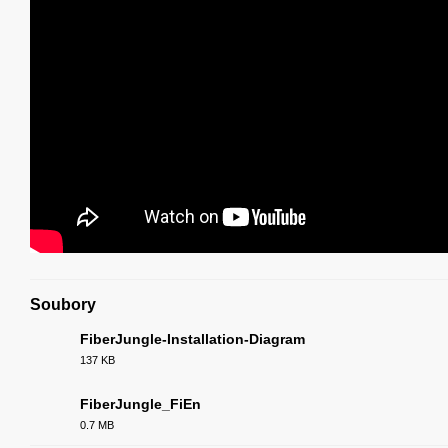
Soubory
FiberJungle-Installation-Diagram
137 KB
PDF
FiberJungle_FiEn
0.7 MB
PDF