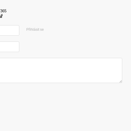
/365
ář
Přihlásit se