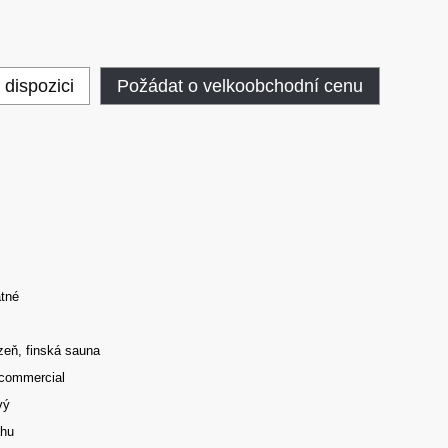
 dispozici
Požádat o velkoobchodní cenu
tné
zeň, finská sauna
 commercial
vý
ahu