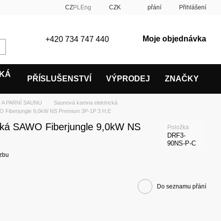
CZ
PL
Eng
CZK
přání
Přihlášení
Moje objednávka
+420 734 747 440
SKÁ
PŘÍSLUŠENSTVÍ
VÝPRODEJ
ZNAČKY
 A PARNÍ SAUNU
Saunová kamna elektrická
 Fiberjungle 9,0kW NS Premium 3P-1P 3 H.E
cká SAWO Fiberjungle 9,0kW NS
Položka
DRF3-
90NS-P-C
zbu
Do seznamu přání