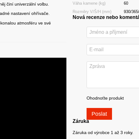
Váha kamene (kg)
60
ěj činí univerzální volbu.
Rozměry V/Š/H (mm)
930/365
nadné nastavení ohřívače.
Nová recenze nebo koment
dokonalou atmosféru ve své
Ohodnoťte produkt
Poslat
Záruka
Záruka od výrobce 1 až 3 roky.