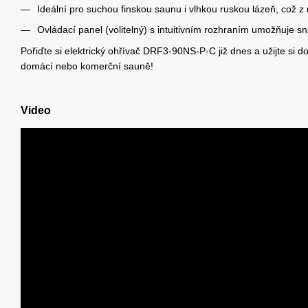
Ideální pro suchou finskou saunu i vlhkou ruskou lázeň, což z n
Ovládací panel (volitelný) s intuitivním rozhraním umožňuje s
Pořiďte si elektrický ohřívač DRF3-90NS-P-C již dnes a užijte si 
domácí nebo komerční sauně!
Video