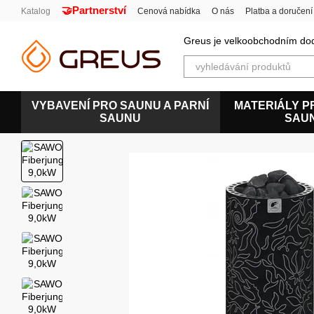
🤝Partnerství
Перейти к основному контенту
Katalog
Cenová nabídka
O nás
Platba a doručení
Uživatelská smlouva
Greus je velkoobchodním dod
VYBAVENÍ PRO SAUNU A PARNÍ
MATERIÁLY P
SAUNU
SAU