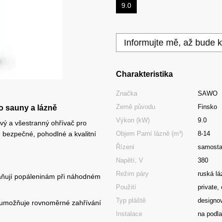
9.0
Informujte mě, až bude k
Charakteristika
Značka
SAWO
Země původu
Finsko
o sauny a lázně
Výkon (kW)
9.0
lový a všestranný ohřívač pro
Objem Parní lázně (m³)
8-14
e bezpečné, pohodlné a kvalitní
Řízeni
samosta
Napětí, V
380
Režim páry
ruská lá
raňují popáleninám při náhodném
Použití
private,
Typ pláště
designo
ů umožňuje rovnoměrné zahřívání
Instalace
na podl