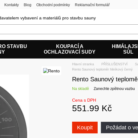
Kontakty
Blog
Obchodní podmínky
Reklamační formulář
avatelem vybavení a materiálů pro stavbu sauny
RO STAVBU
KOUPACÍ A
HIMÁLAJ
NY
OCHLAZOVACÍ SUDY
SŮL
Hlavní stranka
PŘÍSLUŠENSTVÍ
S
Rento Saunový teploměr hliníkový černý
Rento Saunový teploměr
Na skladě
Zanechte zpětnou vazbu
Cena s DPH
551.99 Kč
Koupit
Požádat o v