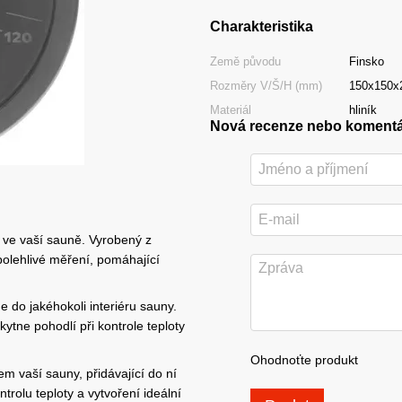
Charakteristika
Země původu
Finsko
Rozměry V/Š/H (mm)
150x150x
Materiál
hliník
Nová recenze nebo koment
 ve vaší sauně. Vyrobený z
polehlivé měření, pomáhající
e do jakéhokoli interiéru sauny.
tne pohodlí při kontrole teploty
Ohodnoťte produkt
em vaší sauny, přidávající do ní
rolu teploty a vytvoření ideální