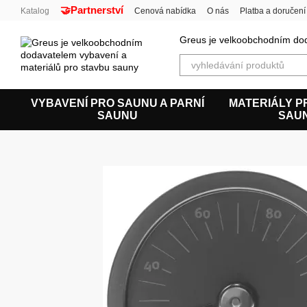
🤝Partnerství
Перейти к основному контенту
Katalog
Cenová nabídka
O nás
Platba a doručení
Uživatelská smlouva
Greus je velkoobchodním dod
VYBAVENÍ PRO SAUNU A PARNÍ
MATERIÁLY P
SAUNU
SAU