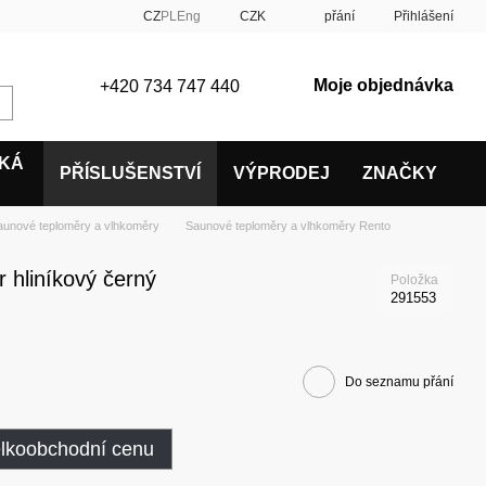
CZ
PL
Eng
CZK
přání
Přihlášení
Moje objednávka
+420 734 747 440
SKÁ
PŘÍSLUŠENSTVÍ
VÝPRODEJ
ZNAČKY
aunové teploměry a vlhkoměry
Saunové teploměry a vlhkoměry Rento
 hliníkový černý
Položka
291553
Do seznamu přání
elkoobchodní cenu