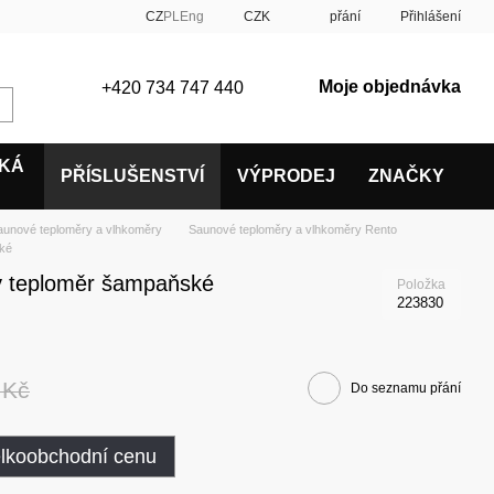
CZ
PL
Eng
CZK
přání
Přihlášení
Moje objednávka
+420 734 747 440
SKÁ
PŘÍSLUŠENSTVÍ
VÝPRODEJ
ZNAČKY
aunové teploměry a vlhkoměry
Saunové teploměry a vlhkoměry Rento
ské
ý teploměr šampaňské
Položka
223830
 Kč
Do seznamu přání
elkoobchodní cenu