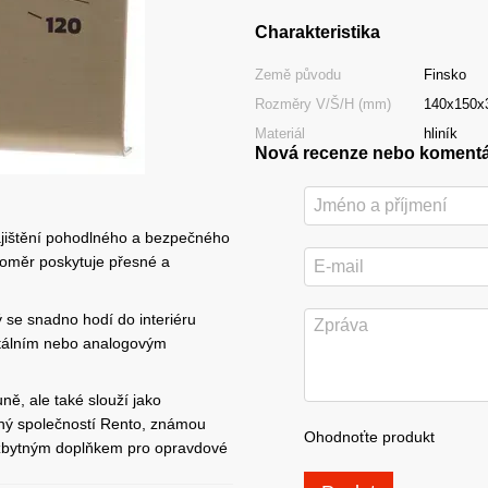
Charakteristika
Země původu
Finsko
Rozměry V/Š/H (mm)
140x150x
Materiál
hliník
Nová recenze nebo koment
ajištění pohodlného a bezpečného
ploměr poskytuje přesné a
ý se snadno hodí do interiéru
gitálním nebo analogovým
ě, ale také slouží jako
bený společností Rento, známou
Ohodnoťte produkt
nezbytným doplňkem pro opravdové