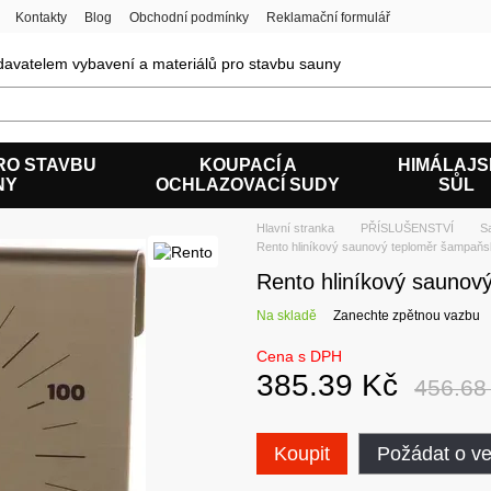
Kontakty
Blog
Obchodní podmínky
Reklamační formulář
avatelem vybavení a materiálů pro stavbu sauny
RO STAVBU
KOUPACÍ A
HIMÁLAJ
NY
OCHLAZOVACÍ SUDY
SŮL
Hlavní stranka
PŘÍSLUŠENSTVÍ
S
Rento hliníkový saunový teploměr šampaň
Rento hliníkový saunov
Na skladě
Zanechte zpětnou vazbu
Cena s DPH
385.39 Kč
456.68
Koupit
Požádat o v