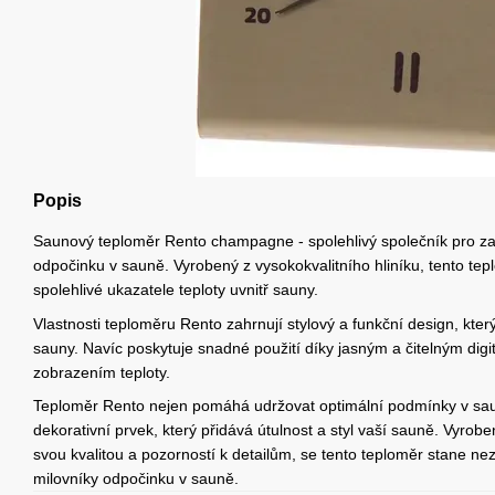
Popis
Saunový teploměr Rento champagne - spolehlivý společník pro z
odpočinku v sauně. Vyrobený z vysokokvalitního hliníku, tento te
spolehlivé ukazatele teploty uvnitř sauny.
Vlastnosti teploměru Rento zahrnují stylový a funkční design, kter
sauny. Navíc poskytuje snadné použití díky jasným a čitelným di
zobrazením teploty.
Teploměr Rento nejen pomáhá udržovat optimální podmínky v saun
dekorativní prvek, který přidává útulnost a styl vaší sauně. Vyro
svou kvalitou a pozorností k detailům, se tento teploměr stane 
milovníky odpočinku v sauně.