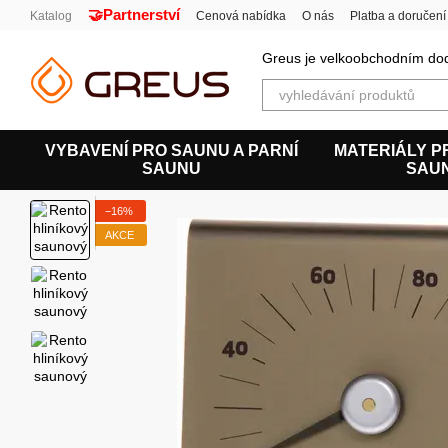
🤝Partnerství
Перейти к основному контенту
Katalog
Cenová nabídka
O nás
Platba a doručení
Uživatelská smlouva
Greus je velkoobchodním dod
VYBAVENÍ PRO SAUNU A PARNÍ
MATERIÁLY P
SAUNU
SAU
−16%
AKCE