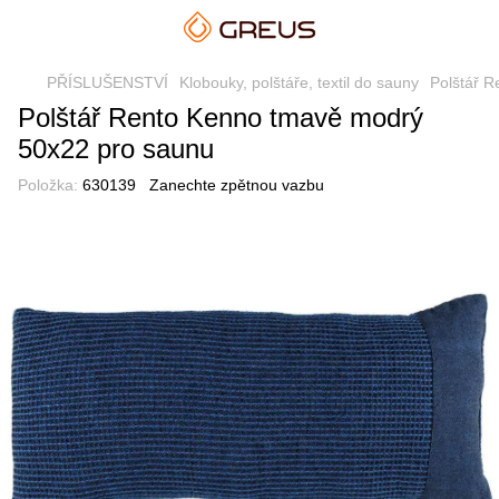
PŘÍSLUŠENSTVÍ
Klobouky, polštáře, textil do sauny
Polštář 
Polštář Rento Kenno tmavě modrý
50x22 pro saunu
Položka:
630139
Zanechte zpětnou vazbu