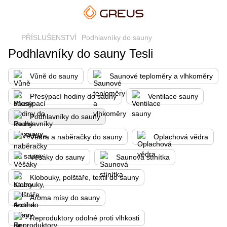
PŘÍSLUŠENSTVÍ
Podhlavníky do sauny
Podhlavníky do sauny Tesli
Vůně do sauny
Saunové teploměry a vlhkoměry
Přesýpací hodiny do sauny
Ventilace sauny
Podhlavníky do sauny
Vědra a naběračky do sauny
Oplachová vědra
Věšáky do sauny
Saunová stínítka
Klobouky, polštáře, textil do sauny
Aroma mísy do sauny
Reproduktory odolné proti vlhkosti