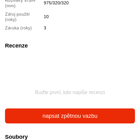
Rozměry V/Š/H
975/320/320
(mm)
Zdroj použití
10
(roky)
Záruka (roky)
3
Recenze
Buďte první, kdo napíše recenzi
napsat zpětnou vazbu
Soubory