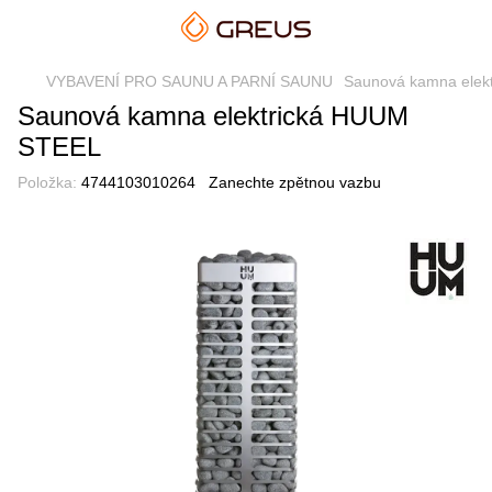
VYBAVENÍ PRO SAUNU A PARNÍ SAUNU
Saunová kamna elekt
Saunová kamna elektrická HUUM
STEEL
Položka:
4744103010264
Zanechte zpětnou vazbu