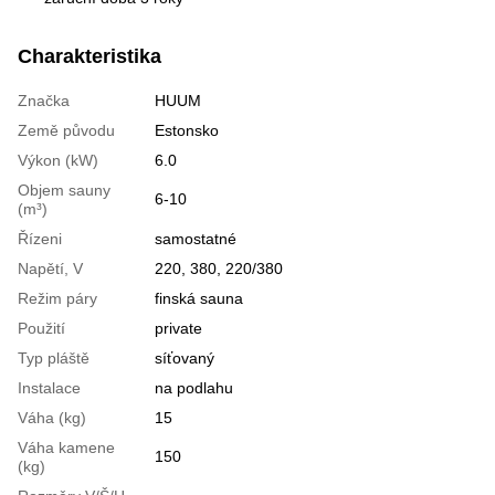
Charakteristika
Značka
HUUM
Země původu
Estonsko
Výkon (kW)
6.0
Objem sauny
6-10
(m³)
Řízeni
samostatné
Napětí, V
220, 380, 220/380
Režim páry
finská sauna
Použití
private
Typ pláště
síťovaný
Instalace
na podlahu
Váha (kg)
15
Váha kamene
150
(kg)