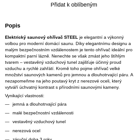
Přidat k oblíbeným
Popis
Elektrický saunový ohřívač STEEL
je elegantní a výkonný
volbou pro moderní domácí saunu. Díky elegantnímu designu a
malým bezpečnostním vzdálenostem je tento ohřívač ideální pro
kompaktní parní lázně. Nenechte se však zmást jeho štíhlým
tvarem – vestavěný vzduchový tunel zajišťuje účinný proud
vzduchu a rychlé zahřátí. Kromě toho pojme ohřívač velké
množství saunových kamenů pro jemnou a dlouhotrvající páru. A
nezapomeňme na jeho poutavý kryt z nerezové oceli, který
vytváří úchvatný kontrast s přírodními saunovými kameny.
Vynikající vlastnosti:
jemná a dlouhotrvající pára
malé bezpečnostní vzdálenosti
vestavěný vzduchový tunel
nerezová ocel
záruční doba 3 roky