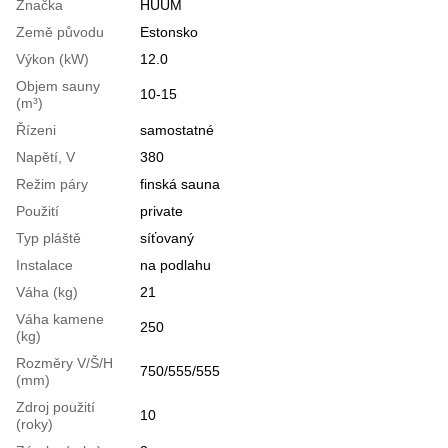
Značka
HUUM
Země původu
Estonsko
Výkon (kW)
12.0
Objem sauny
10-15
(m³)
Řízeni
samostatné
Napětí, V
380
Režim páry
finská sauna
Použití
private
Typ pláště
síťovaný
Instalace
na podlahu
Váha (kg)
21
Váha kamene
250
(kg)
Rozměry V/Š/H
750/555/555
(mm)
Zdroj použití
10
(roky)