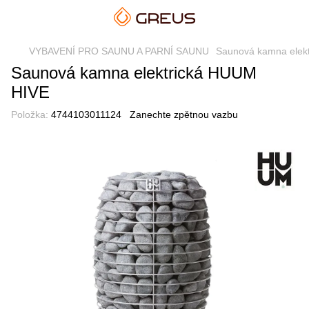
VYBAVENÍ PRO SAUNU A PARNÍ SAUNU
Saunová kamna elekt
Saunová kamna elektrická HUUM
HIVE
Položka:
4744103011124
Zanechte zpětnou vazbu