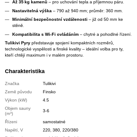
Až 35 kg kamenů
– pro uchování tepla a příjemnou páru.
Nastavitelná výška
– 790 až 940 mm; průměr: 360 mm.
Minimální bezpečnostní vzdálenosti
– již od 50 mm ke
stěně.
Kompatibilita s Wi‑Fi ovládáním
– chytré a pohodlné řízení.
Tulikivi Pyry
představuje spojení kompaktních rozměrů,
technologické vyspělosti a finské kvality – ideální volba pro ty,
kteří chtějí maximum i v malém prostoru.
Charakteristika
Značka
Tulikivi
Země původu
Finsko
Výkon (kW)
4.5
Objem sauny
3-6
(m³)
Řízeni
samostatné
Napětí, V
220, 380, 220/380