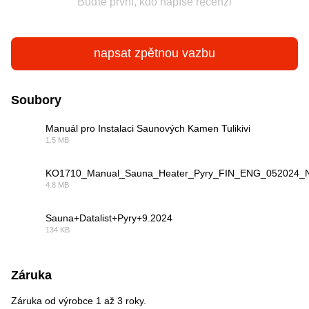
Buďte první, kdo napíše recenzi
napsat zpětnou vazbu
Soubory
Manuál pro Instalaci Saunových Kamen Tulikivi
1.5 MB
PDF
KO1710_Manual_Sauna_Heater_Pyry_FIN_ENG_052024_
4.8 MB
PDF
Sauna+Datalist+Pyry+9.2024
134 KB
PDF
Záruka
Záruka od výrobce 1 až 3 roky.