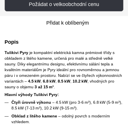
Požádat o velkoobchodní cenu
Přidat k oblíbeným
Popis
Tulikivi Pyry
je kompaktní elektrická kamna prémiové třídy s
obkladem z litého kamene, určená pro malé a středně velké
sauny. Díky elegantnímu designu, efektivnímu sálání tepla a
kvalitním materiálům je Pyry ideální pro rovnoměrnou a jemnou
páru i v omezeném prostoru. Nabízí se ve čtyřech výkonnostních
variantách –
4.5 kW
,
6.8 kW
,
8.5 kW
,
10.2 kW
, vhodných pro
sauny o objemu
3 až 15 m³
.
Hlavní výhody Tulikivi Pyry:
Čtyři úrovně výkonu
– 4.5 kW (pro 3-6 m³), 6.8 kW (5-9 m³),
8.5 kW (7-13 m³), 10.2 kW (9-15 m³).
Obklad z litého kamene
– odolný povrch s moderním
vzhledem.