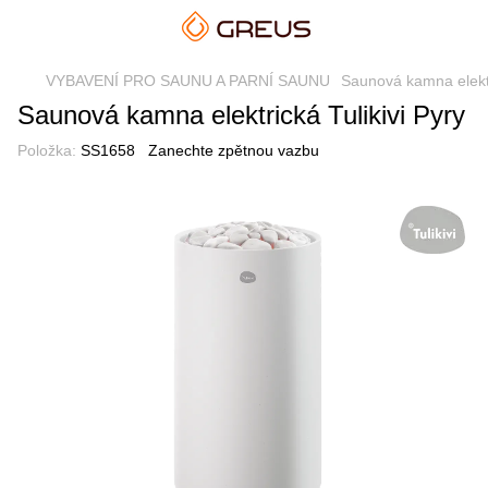
VYBAVENÍ PRO SAUNU A PARNÍ SAUNU
Saunová kamna elekt
Saunová kamna elektrická Tulikivi Pyry
Položka:
SS1658
Zanechte zpětnou vazbu