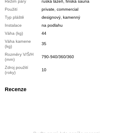
Režim páry
ruská lázeň, finská sauna
Použití
private, commercial
Typ pláště
designový, kamenný
Instalace
na podlahu
Váha (kg)
44
Váha kamene
35
(kg)
Rozměry V/Š/H
790-940/360/360
(mm)
Zdroj použití
10
(roky)
Recenze