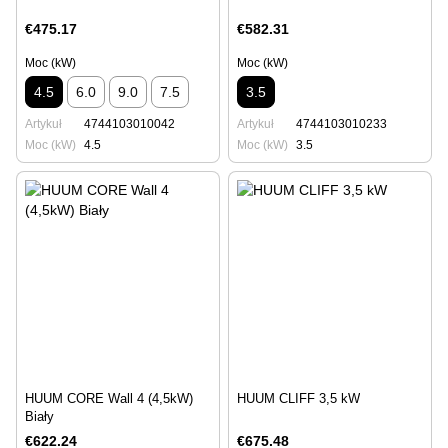
€475.17
€582.31
Moc (kW)
Moc (kW)
4.5
6.0
9.0
7.5
3.5
Artykuł
4744103010042
Artykuł
4744103010233
Moc (kW)
4.5
Moc (kW)
3.5
HUUM CORE Wall 4 (4,5kW)
HUUM CLIFF 3,5 kW
Biały
€622.24
€675.48