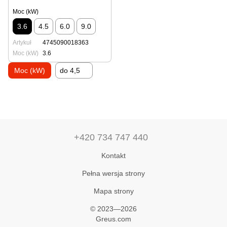
Moc (kW)
3.6
4.5
6.0
9.0
Artykuł
4745090018363
Moc (kW)
3.6
Moc (kW)
do 4,5
+420 734 747 440
Kontakt
Pełna wersja strony
Mapa strony
© 2023—2026
Greus.com