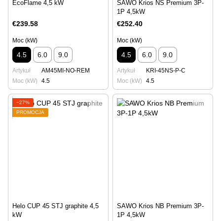
EcoFlame 4,5 kW
SAWO Krios NS Premium 3P-
1P 4,5kW
€239.58
€252.40
Moc (kW)
Moc (kW)
4.5
6.0
9.0
4.5
6.0
9.0
Artykuł
AM45MI-NO-REM
Artykuł
KRI-45NS-P-C
Moc (kW)
4.5
Moc (kW)
4.5
−27%
PROMOCJA
Helo CUP 45 STJ graphite 4,5
SAWO Krios NB Premium 3P-
kW
1P 4,5kW