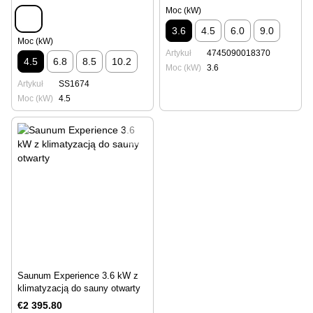
Moc (kW)
3.6
4.5
6.0
9.0
Moc (kW)
Artykuł
4745090018370
4.5
6.8
8.5
10.2
Moc (kW)
3.6
Artykuł
SS1674
Moc (kW)
4.5
Saunum Experience 3.6 kW z
klimatyzacją do sauny otwarty
€2 395.80