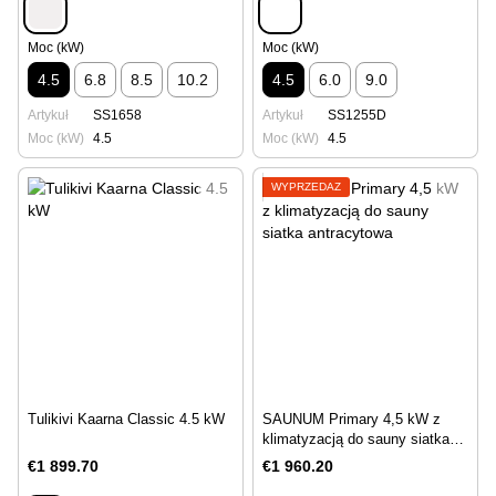
Moc (kW)
Moc (kW)
4.5
6.8
8.5
10.2
4.5
6.0
9.0
Artykuł
SS1658
Artykuł
SS1255D
Moc (kW)
4.5
Moc (kW)
4.5
WYPRZEDAŻ
Tulikivi Kaarna Classic 4.5 kW
SAUNUM Primary 4,5 kW z
klimatyzacją do sauny siatka
antracytowa
€1 899.70
€1 960.20