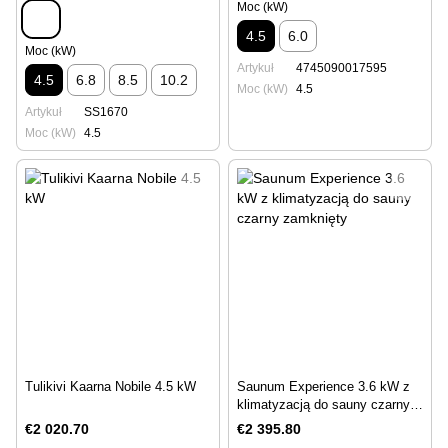
Moc (kW)
4.5
6.0
Moc (kW)
Artykuł
4745090017595
4.5
6.8
8.5
10.2
Moc (kW)
4.5
Artykuł
SS1670
Moc (kW)
4.5
Tulikivi Kaarna Nobile 4.5 kW
Saunum Experience 3.6 kW z
klimatyzacją do sauny czarny
zamknięty
€2 020.70
€2 395.80