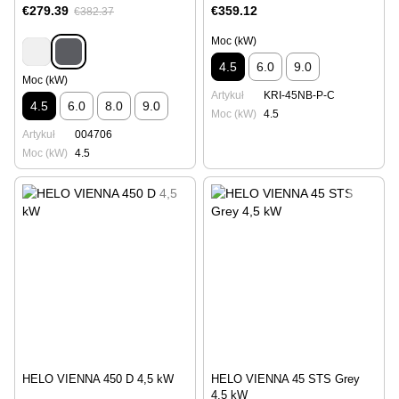
€279.39
€359.12
€382.37
Moc (kW)
4.5
6.0
9.0
Moc (kW)
Artykuł
KRI-45NB-P-C
4.5
6.0
8.0
9.0
Moc (kW)
4.5
Artykuł
004706
Moc (kW)
4.5
HELO VIENNA 450 D 4,5 kW
HELO VIENNA 45 STS Grey
4,5 kW